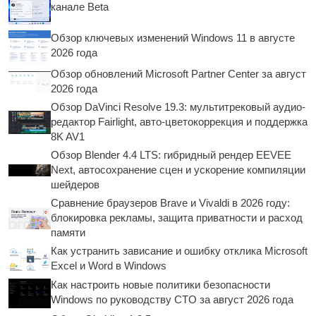
канале Beta
Обзор ключевых изменений Windows 11 в августе
2026 года
Обзор обновлений Microsoft Partner Center за август
2026 года
Обзор DaVinci Resolve 19.3: мультитрековый аудио-
редактор Fairlight, авто-цветокоррекция и поддержка
8K AV1
Обзор Blender 4.4 LTS: гибридный рендер EEVEE
Next, автосохранение сцен и ускорение компиляции
шейдеров
Сравнение браузеров Brave и Vivaldi в 2026 году:
блокировка рекламы, защита приватности и расход
памяти
Как устранить зависание и ошибку отклика Microsoft
Excel и Word в Windows
Как настроить новые политики безопасности
Windows по руководству CTO за август 2026 года