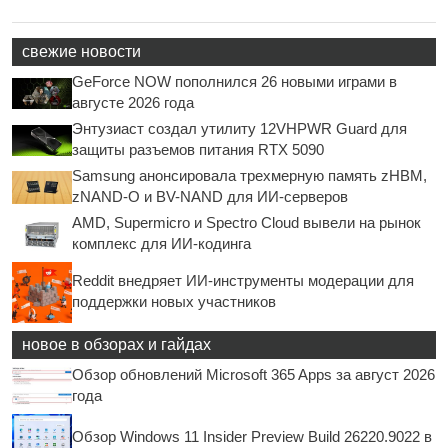
свежие новости
GeForce NOW пополнился 26 новыми играми в
августе 2026 года
Энтузиаст создал утилиту 12VHPWR Guard для
защиты разъемов питания RTX 5090
Samsung анонсировала трехмерную память zHBM,
zNAND-O и BV-NAND для ИИ-серверов
AMD, Supermicro и Spectro Cloud вывели на рынок
комплекс для ИИ-кодинга
Reddit внедряет ИИ-инструменты модерации для
поддержки новых участников
новое в обзорах и гайдах
Обзор обновлений Microsoft 365 Apps за август 2026
года
Обзор Windows 11 Insider Preview Build 26220.9022 в