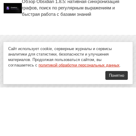
Обзор Obsidian 1.8.5: нативная синхронизация
графов, поиск по регулярным выражениям и
быстрая работа с базами знаний
Сайт использует cookie, серверные журналы и сервисы
аналитики для статистики, безопасности и улучшения
материалов. Продолжая пользоваться сайтом, вы
соглашаетесь с
политикой обработки персональных данных
.
Понятно
Soft-Buy.ru - информационный портал о компьютерах, программах и
играх: новости IT, материалы о софте, обзоры и сравнения программ,
пошаговые гайды и инструкции. При использовании материалов сайта,
ссылка на
Soft-Buy.ru
обязательна.
16+
Soft-Buy.ru 2008 - 2026
Главная
Блог
О проекте
Контакты
Политика