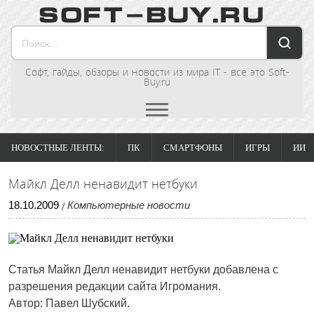
Софт, гайды, обзоры и новости из мира IT - все это Soft-
Buy.ru
НОВОСТНЫЕ ЛЕНТЫ:
ПК
СМАРТФОНЫ
ИГРЫ
ИИ
Майкл Делл ненавидит нетбуки
18
.
10
.
2009
Компьютерные новости
/
Статья
Майкл Делл ненавидит нетбуки
добавлена с
разрешения редакции сайта Игромания.
Автор: Павел Шубский.