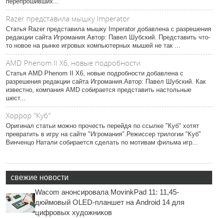
перепрошивших...
Razer представила мышку Imperator
Статья Razer представила мышку Imperator добавлена с разрешения
редакции сайта Игромания.Автор: Павел Шубский. Представить что-
то новое на рынке игровых компьютерных мышей не так ...
AMD Phenom II X6, новые подробности
Статья AMD Phenom II X6, новые подробности добавлена с
разрешения редакции сайта Игромания.Автор: Павел Шубский. Как
известно, компания AMD собирается представить настольные
шест...
Хоррор "Куб"
Оригинал статьи можно прочесть перейдя по ссылке "Куб" хотят
превратить в игру на сайте "Игромания".Режиссер трилогии "Куб"
Винченцо Натали собирается сделать по мотивам фильма игр...
свежие новости
Wacom анонсировала MovinkPad 11: 11,45-
дюймовый OLED-планшет на Android 14 для
цифровых художников