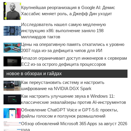
Крупнейшая реорганизация в Google AI: Демис
Хассабис меняет роль, а Джефф Дин уходит
Исследователь нашел самую медленную
инструкцию x86: выполнение заняло 198
миллиардов тактов
Цены на оперативную память откатились к уровню
2007 года из-за дефицита чипов для ИИ
Amazon ограничивает доступ инженеров к серверам
EC2 из-за острого дефицита процессоров
новое в обзорах и гайдах
Как переустановить систему и настроить
шифрование на NVIDIA DGX Spark
Как настроить улучшение звука в Windows 11:
классические эквалайзеры против AI-инструментов
Обновление ChatGPT Voice и GPT-5.6: проекты,
файлы голосом и ползунок размышлений
Обзор обновлений Microsoft 365 Apps за август 2026
года