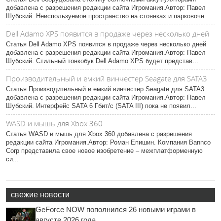
добавлена с разрешения редакции сайта Игромания.Автор: Павел
Шубский. Неиспользуемое пространство на стоянках и парковочн...
Dell Adamo XPS появится в продаже через несколько дней
Статья Dell Adamo XPS появится в продаже через несколько дней
добавлена с разрешения редакции сайта Игромания.Автор: Павел
Шубский. Стильный тонкобук Dell Adamo XPS будет представ...
Производительный и емкий винчестер Seagate для SATA3
Статья Производительный и емкий винчестер Seagate для SATA3
добавлена с разрешения редакции сайта Игромания.Автор: Павел
Шубский. Интерфейс SATA 6 Гбит/с (SATA III) пока не появил...
WASD и мышь для Xbox 360
Статья WASD и мышь для Xbox 360 добавлена с разрешения
редакции сайта Игромания.Автор: Роман Епишин. Компания Bannco
Corp представила свое новое изобретение – межплатформенную
си...
свежие новости
GeForce NOW пополнился 26 новыми играми в
августе 2026 года