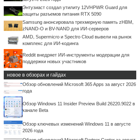
Энтузиаст создал утилиту 12VHPWR Guard для
защиты разъемов питания RTX 5090
Samsung анонсировала трехмерную память zHBM,
zNAND-O и BV-NAND для ИИ-серверов
AMD, Supermicro и Spectro Cloud вывели на рынок
комплекс для ИИ-кодинга
Reddit внедряет ИИ-инструменты модерации для
поддержки новых участников
новое в обзорах и гайдах
Обзор обновлений Microsoft 365 Apps за август 2026
года
Обзор Windows 11 Insider Preview Build 26220.9022 в
канале Beta
Обзор ключевых изменений Windows 11 в августе
2026 года
Обзор обновлений Microsoft Partner Center за август