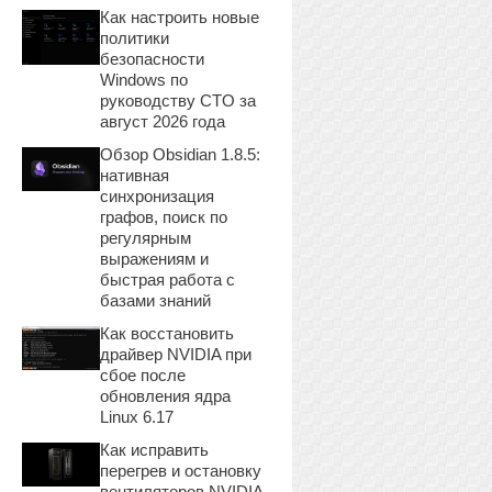
Как настроить новые
политики
безопасности
Windows по
руководству CTO за
август 2026 года
Обзор Obsidian 1.8.5:
нативная
синхронизация
графов, поиск по
регулярным
выражениям и
быстрая работа с
базами знаний
Как восстановить
драйвер NVIDIA при
сбое после
обновления ядра
Linux 6.17
Как исправить
перегрев и остановку
вентиляторов NVIDIA