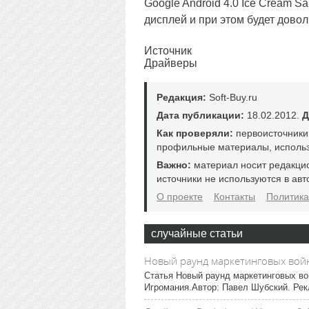
Google Android 4.0 Ice Cream 
дисплей и при этом будет довол
Источник
Драйверы
Редакция:
Soft-Buy.ru
Дата публикации:
18.02.2012.
Д
Как проверяли:
первоисточники
профильные материалы, использ
Важно:
материал носит редакци
источники не используются в авт
О проекте
Контакты
Политика
случайные статьи
Новый раунд маркетинговых войн
Статья Новый раунд маркетинговых во
Игромания.Автор: Павел Шубский. Рекл