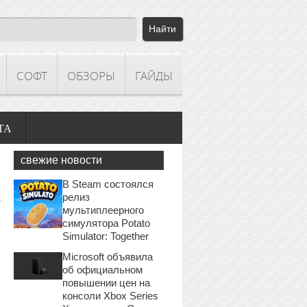
СОФТ
ОБЗОРЫ
ГАЙДЫ
ТА
свежие новости
В Steam состоялся
релиз
мультиплеерного
симулятора Potato
Simulator: Together
Microsoft объявила
об официальном
повышении цен на
консоли Xbox Series