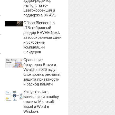
аудио-редактор
Fairlight, авто-
цветокоррекция и
поддержка 8K AV1
Обзор Blender 4.4
LTS: гибридный
рендер EEVEE Next,
автосохранение сцен
и ускорение
компиляции
шейдеров
Сравнение
браузеров Brave и
Vivaldi в 2026 году:
блокировка рекламы,
защита приватности
и расход памяти
Как устранить
зависание и ошибку
отклика Microsoft
Excel и Word в
Windows