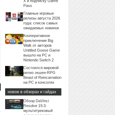
X и подписку Game
Pass
Главные игровые
релизы августа 2026
года: список самых
ожидаемых новинок
Кооперативное
приключение Big
Walk от авторов
Untitled Goose Game
вышло на PC и
Nintendo Switch 2
Состоялся мировой
релиз экшен-RPG
Beast of Reincarnation
на PC и консолях
новое в обзорах и гайдах
Обзор DaVinci
Resolve 19.3:
мультитрековый