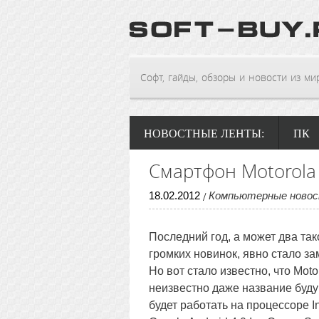
Софт, гайды, обзоры и новости из мира
НОВОСТНЫЕ ЛЕНТЫ:
ПК
Смартфон Motorola н
18
.
02
.
2012
Компьютерные ново
/
Последний год, а может два тако
громких новинок, явно стало за
Но вот стало известно, что Mot
неизвестно даже название буду
будет работать на процессоре I