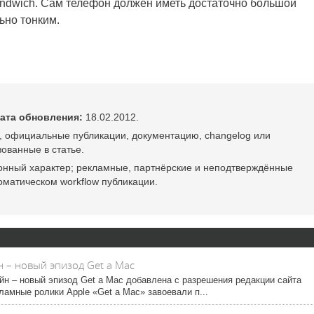
Sandwich. Сам телефон должен иметь достаточно большой
ьно тонким.
ата обновления:
18.02.2012.
, официальные публикации, документацию, changelog или
ованные в статье.
онный характер; рекламные, партнёрские и неподтверждённые
оматическом workflow публикации.
 – новый эпизод Get a Mac
йн – новый эпизод Get a Mac добавлена с разрешения редакции сайта
амные ролики Apple «Get a Mac» завоевали п...