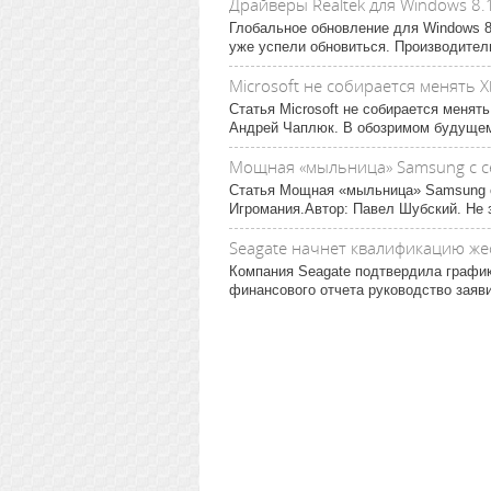
Драйверы Realtek для Windows 8.
Глобальное обновление для Windows 8
уже успели обновиться. Производител
Microsoft не собирается менять 
Статья Microsoft не собирается менят
Андрей Чаплюк. В обозримом будущем 
Мощная «мыльница» Samsung с 
Статья Мощная «мыльница» Samsung с
Игромания.Автор: Павел Шубский. Не з
Seagate начнет квалификацию жес
Компания Seagate подтвердила график
финансового отчета руководство заяви