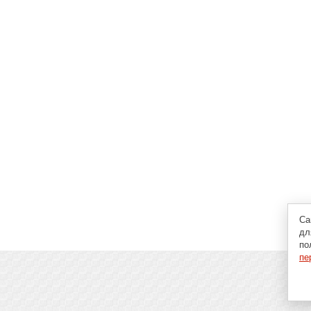
Са
дл
по
пе