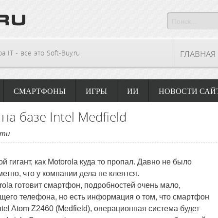
 IT - все это Soft-Buy.ru
ГЛАВНАЯ
СМАРТФОНЫ
ИГРЫ
ИИ
НОВОСТИ САЙ
а базе Intel Medfield
сти
й гигант, как Motorola куда то пропал. Давно не было
метно, что у компании дела не клеятся.
orola готовит смартфон, подробностей очень мало,
щего телефона, но есть информация о том, что смартфон
ntel Atom Z2460 (Medfield), операционная система будет