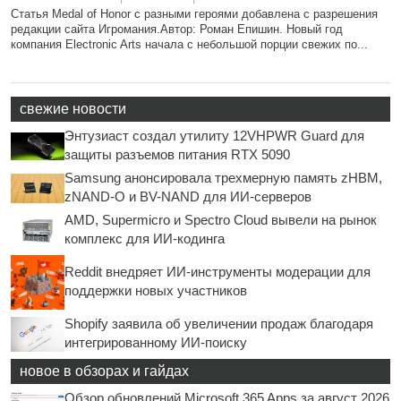
Статья Medal of Honor с разными героями добавлена с разрешения
редакции сайта Игромания.Автор: Роман Епишин. Новый год
компания Electronic Arts начала с небольшой порции свежих по...
свежие новости
Энтузиаст создал утилиту 12VHPWR Guard для
защиты разъемов питания RTX 5090
Samsung анонсировала трехмерную память zHBM,
zNAND-O и BV-NAND для ИИ-серверов
AMD, Supermicro и Spectro Cloud вывели на рынок
комплекс для ИИ-кодинга
Reddit внедряет ИИ-инструменты модерации для
поддержки новых участников
Shopify заявила об увеличении продаж благодаря
интегрированному ИИ-поиску
новое в обзорах и гайдах
Обзор обновлений Microsoft 365 Apps за август 2026