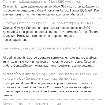
Патч для заблокированных Xbox 360 уже готов
Статья Патч для заблокированных Xbox 360 уже готов добавлена с
разрешения редакции сайта Игромания.Автор: Павел Шубский. Как
все мы помним, «злая и нехорошая» компания Microsoft з...
Ноутбук Compaq с нормальным процессором на $400
Статья Ноутбук Compaq с нормальным процессором на $400
добавлена с разрешения редакции сайта Игромания.Автор: Павел
Шубский. Нетбуки – это, конечно, хорошо, однако
производительно...
Как уменьшить расход токенов при работе с AI coding
agents
AI coding agents быстро съедают контекст: читают целые файлы,
тянут длинные логи и повторяют поиск по репозиторию. Свежая
работа ContextSniper показывает, что проблему можно решать...
Microsoft объявила об официальном повышении цен на
консоли Xbox Series X и подписку Game Pass
Корпорация Microsoft официально скорректировала стоимость
игровых консолей Xbox Series X и Series S, а также тарифных
планов сервиса подписки Xbox Game Pass во всех ключевых
регион...
Medal of Honor с разными героями