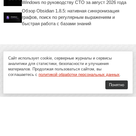
Windows по руководству CTO за август 2026 года
Обзор Obsidian 1.8.5: нативная синхронизация
графов, поиск по регулярным выражениям и
быстрая работа с базами знаний
Сайт использует cookie, серверные журналы и сервисы
аналитики для статистики, безопасности и улучшения
материалов. Продолжая пользоваться сайтом, вы
соглашаетесь с
политикой обработки персональных данных
.
Понятно
Soft-Buy.ru - информационный портал о компьютерах, программах и
играх: новости IT, материалы о софте, обзоры и сравнения программ,
пошаговые гайды и инструкции. При использовании материалов сайта,
ссылка на
Soft-Buy.ru
обязательна.
16+
Soft-Buy.ru 2008 - 2026