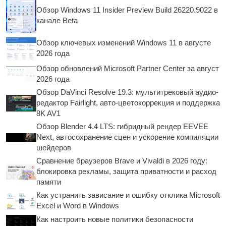
Обзор Windows 11 Insider Preview Build 26220.9022 в
канале Beta
Обзор ключевых изменений Windows 11 в августе
2026 года
Обзор обновлений Microsoft Partner Center за август
2026 года
Обзор DaVinci Resolve 19.3: мультитрековый аудио-
редактор Fairlight, авто-цветокоррекция и поддержка
8K AV1
Обзор Blender 4.4 LTS: гибридный рендер EEVEE
Next, автосохранение сцен и ускорение компиляции
шейдеров
Сравнение браузеров Brave и Vivaldi в 2026 году:
блокировка рекламы, защита приватности и расход
памяти
Как устранить зависание и ошибку отклика Microsoft
Excel и Word в Windows
Как настроить новые политики безопасности