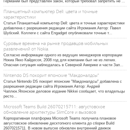
Германии был представлен закон, который требовал запретить не ...
Планшетный компьютер Dell: цвета и точные
характеристики
Статья Планшетный компьютер Dell: цвета и точные характеристики
добавлена с разрешения редакции сайта Игромания.Автор: Павел
Шубский. Коллеги с сайта Engadget опубликовали точные т...
Суровые времена на рынке продавцов мобильных
развлечений от Nokia.
Согласно информации одного из ведущих менеджеров корпорации
Нокиа Якко Кайдесоя, 2008 год для компании был не из легких.
Опасная ситуация наблюдалась в Северной Америке и части Зап...
Nintendo DS покорит японские "Макдоналдсы"
Статья Nintendo DS покорит японские "Макдоналдсы" добавлена с
разрешения редакции сайта Игромания.Автор: Андрей
Чаплюк.Японское деловое издание Nikkei сообщает, что владельцы
ресто...
Microsoft Teams Build 26070215711: августовское
обновление архитектуры SlimCore и вызовов
Корпоративная платформа Microsoft Teams получила плановое
августовское обновление десктопного клиента до сборки Build
26070215711. В новом выпуске обновлен внутренний движок