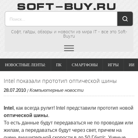
Софт, гайды, обзоры и новости из мира IT - все это Soft-
Buy.ru
НОВОСТНЫЕ ЛЕНТЫ:
ПК
СМАРТФОНЫ
ИГРЫ
ИИ
Intel показали прототип оптической шины
28
.
07
.
2010
Компьютерные новости
/
Intel
, как всегда рулит! Intel представили прототип новой
оптической шины
.
То есть данные будут передаваться не по проводам или
жилам, а передаваться будут через свет, причем на
очень внушительной скорости в до 50 Гбит/с. Ученые