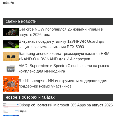
обрабо...
свежие новости
GeForce NOW пополнился 26 новыми играми в
августе 2026 года
Энтузиаст создал утилиту 12VHPWR Guard для
защиты разъемов питания RTX 5090
Samsung анонсировала трехмерную память zHBM,
zNAND-O и BV-NAND для ИИ-серверов
AMD, Supermicro и Spectro Cloud вывели на рынок
комплекс для ИИ-кодинга
Reddit внедряет ИИ-инструменты модерации для
поддержки новых участников
новое в обзорах и гайдах
Обзор обновлений Microsoft 365 Apps за август 2026
года