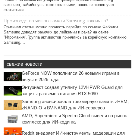
закончен, таймбонусы тоже отключили, вновь включен учет
статистики....
Производство чипов памяти Samsung токсично?
Оригинал статьи можно прочесть перейдя по ссылке Фабрики
Samsung доводят рабочих до лейкемии и рака? на сайте
"Игромания".Группа активистов принялись за корейскую компанию
Samsung....
свежие новости
GeForce NOW пополнился 26 новыми играми в
августе 2026 года
Энтузиаст создал утилиту 12VHPWR Guard для
защиты разъемов питания RTX 5090
Samsung анонсировала трехмерную память zHBM,
zNAND-O и BV-NAND для ИИ-серверов
AMD, Supermicro и Spectro Cloud вывели на рынок
комплекс для ИИ-кодинга
Reddit внедряет ИИ-инструменты модерации для