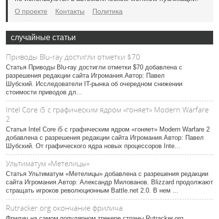
О проекте
Контакты
Политика
случайные статьи
Приводы Blu-ray достигли отметки $70
Статья Приводы Blu-ray достигли отметки $70 добавлена с
разрешения редакции сайта Игромания.Автор: Павел
Шубский. Исследователи IT-рынка об очередном снижении
стоимости приводов дл...
Intel Core i5 с графическим ядром «гоняет» Modern Warfare
2
Статья Intel Core i5 с графическим ядром «гоняет» Modern Warfare 2
добавлена с разрешения редакции сайта Игромания.Автор: Павел
Шубский. От графического ядра новых процессоров Inte...
Ультиматум «Метелицы»
Статья Ультиматум «Метелицы» добавлена с разрешения редакции
сайта Игромания.Автор: Александр Милованов. Blizzard продолжают
стращать игроков революционным Battle.net 2.0. В нем ...
Rutracker.org окончание фрилича
Фрилич на самом популярном трекере страны Rutracker.org