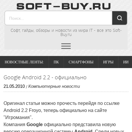
Софт, гайды, обзоры и новости из мира IT - все это Soft-
Buy.ru
НОВОСТНЫЕ ЛЕНТЫ:
ПК
СМАРТФОНЫ
ИГРЫ
ИИ
Google Android 2.2 - официально
21
.
05
.
2010
Компьютерные новости
/
Оригинал статьи можно прочесть перейдя по ссылке
Android 2.2 Froyo, теперь официально на сайте
"Игромания".
Компания
Google
официально представила новую
версию операционной системы
Android
. Среди новых