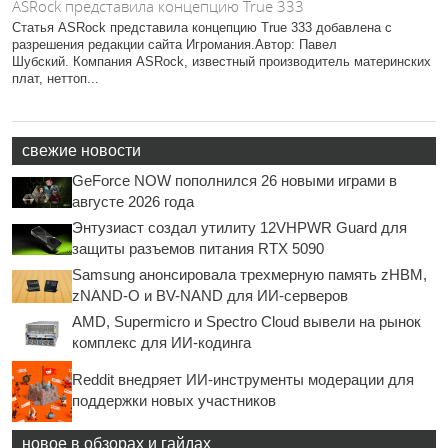
ASRock представила концепцию True 333
Статья ASRock представила концепцию True 333 добавлена с
разрешения редакции сайта Игромания.Автор: Павел
Шубский. Компания ASRock, известный производитель материнских
плат, неттоп...
свежие новости
GeForce NOW пополнился 26 новыми играми в
августе 2026 года
Энтузиаст создал утилиту 12VHPWR Guard для
защиты разъемов питания RTX 5090
Samsung анонсировала трехмерную память zHBM,
zNAND-O и BV-NAND для ИИ-серверов
AMD, Supermicro и Spectro Cloud вывели на рынок
комплекс для ИИ-кодинга
Reddit внедряет ИИ-инструменты модерации для
поддержки новых участников
новое в обзорах и гайдах