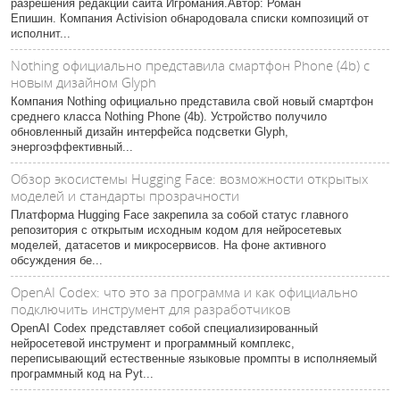
разрешения редакции сайта Игромания.Автор: Роман
Епишин. Компания Activision обнародовала списки композиций от
исполнит...
Nothing официально представила смартфон Phone (4b) с
новым дизайном Glyph
Компания Nothing официально представила свой новый смартфон
среднего класса Nothing Phone (4b). Устройство получило
обновленный дизайн интерфейса подсветки Glyph,
энергоэффективный...
Обзор экосистемы Hugging Face: возможности открытых
моделей и стандарты прозрачности
Платформа Hugging Face закрепила за собой статус главного
репозитория с открытым исходным кодом для нейросетевых
моделей, датасетов и микросервисов. На фоне активного
обсуждения бе...
OpenAI Codex: что это за программа и как официально
подключить инструмент для разработчиков
OpenAI Codex представляет собой специализированный
нейросетевой инструмент и программный комплекс,
переписывающий естественные языковые промпты в исполняемый
программный код на Pyt...