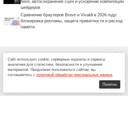
Next, автосохранение сцен и ускорение компиляции
шейдеров
Сравнение браузеров Brave и Vivaldi в 2026 году:
блокировка рекламы, защита приватности и расход
памяти
Сайт использует cookie, серверные журналы и сервисы
аналитики для статистики, безопасности и улучшения
материалов. Продолжая пользоваться сайтом, вы
соглашаетесь с
политикой обработки персональных данных
.
Понятно
Soft-Buy.ru - информационный портал о компьютерах, программах и
играх: новости IT, материалы о софте, обзоры и сравнения программ,
пошаговые гайды и инструкции. При использовании материалов сайта,
ссылка на
Soft-Buy.ru
обязательна.
16+
Soft-Buy.ru 2008 - 2026