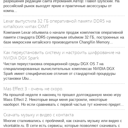
разрешения редакции сайта Игромания.Автор: Павел Шубский. На
российский рынок выходят яркие и практичные аксессуары от
компа...
Lexar выпустила 32 ГБ оперативной памяти DDR5 на
китайских чипах CXMT
Компания Lexar объявила о начале продаж комплектов оперативной
памяти стандарта DDR5 суммарным объёмом 32 ГБ, построенных на
базе микросхем китайского производителя ChangXin Memory...
Как переустановить систему и настроить шифрование на
NVIDIA DGX Spark
Чистая переустановка операционной среды DGX OS 7 на
специализированных вычислительных комплексах NVIDIA DGX
Spark имеет специфические отличия от стандартной процедуры
установки Ubu...
Mas Effect 3 - очень не скоро.
На прошлой неделе я наконец то прошел долгожданную мною игру
Mass Effect 2. Некоторые вещи меня растроили, некоторые
наоборот. Но если сравнивать с первой частью тут конечно придет...
Скачать музыку и видео с контакта
Многие сталкивались с проблемой, как скачать музыку или видео с
vkontakte.ru. В сети есть сервисы, которые позволяют скачивать с