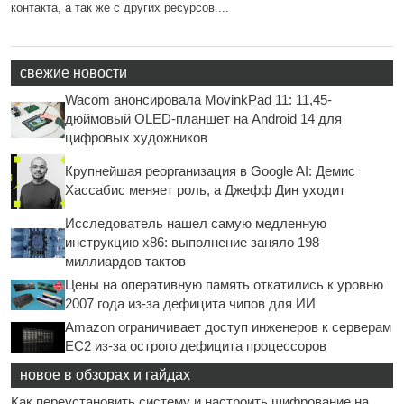
контакта, а так же с других ресурсов....
свежие новости
Wacom анонсировала MovinkPad 11: 11,45-
дюймовый OLED-планшет на Android 14 для
цифровых художников
Крупнейшая реорганизация в Google AI: Демис
Хассабис меняет роль, а Джефф Дин уходит
Исследователь нашел самую медленную
инструкцию x86: выполнение заняло 198
миллиардов тактов
Цены на оперативную память откатились к уровню
2007 года из-за дефицита чипов для ИИ
Amazon ограничивает доступ инженеров к серверам
EC2 из-за острого дефицита процессоров
новое в обзорах и гайдах
Как переустановить систему и настроить шифрование на