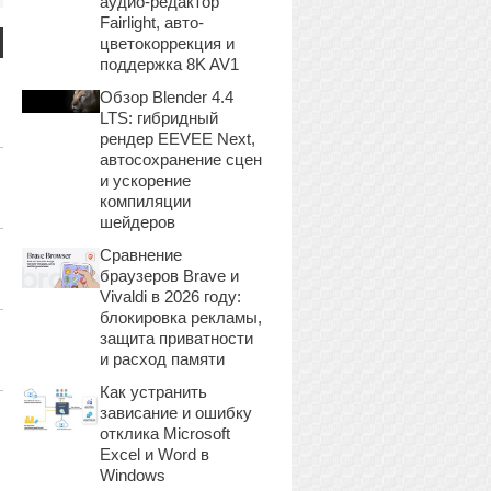
аудио-редактор
Fairlight, авто-
цветокоррекция и
поддержка 8K AV1
Обзор Blender 4.4
LTS: гибридный
рендер EEVEE Next,
автосохранение сцен
и ускорение
компиляции
шейдеров
Сравнение
браузеров Brave и
Vivaldi в 2026 году:
блокировка рекламы,
защита приватности
и расход памяти
Как устранить
зависание и ошибку
отклика Microsoft
Excel и Word в
Windows