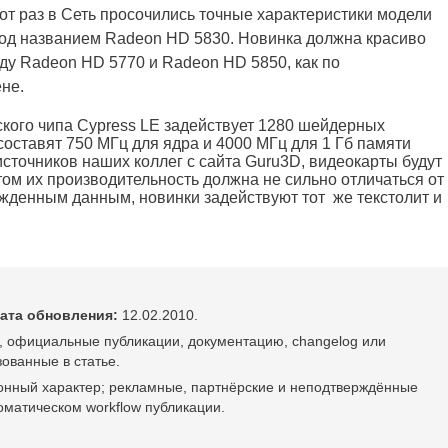
от раз в Сеть просочились точные характеристики модели
под названием Radeon HD 5830. Новинка должна красиво
ду Radeon HD 5770 и Radeon HD 5850, как по
ене.
кого чипа Cypress LE задействует 1280 шейдерных
составят 750 МГц для ядра и 4000 МГц для 1 Гб памяти
точников наших коллег с сайта Guru3D, видеокарты будут
том их производительность должна не сильно отличаться от
жденным данным, новинки задействуют тот же текстолит и
ата обновления:
12.02.2010.
, официальные публикации, документацию, changelog или
ованные в статье.
онный характер; рекламные, партнёрские и неподтверждённые
оматическом workflow публикации.