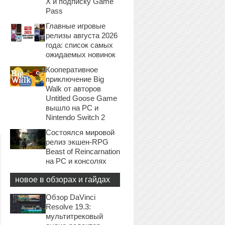
X и подписку Game
Pass
Главные игровые
релизы августа 2026
года: список самых
ожидаемых новинок
Кооперативное
приключение Big
Walk от авторов
Untitled Goose Game
вышло на PC и
Nintendo Switch 2
Состоялся мировой
релиз экшен-RPG
Beast of Reincarnation
на PC и консолях
новое в обзорах и гайдах
Обзор DaVinci
Resolve 19.3:
мультитрековый