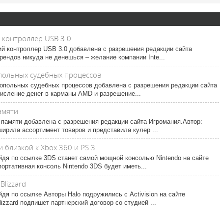
 контроллер USB 3.0
ий контроллер USB 3.0 добавлена с разрешения редакции сайта
ендов никуда не денешься – желание компании Inte...
опольных судебных процессов
онопольных судебных процессов добавлена с разрешения редакции сайта
исление денег в карманы AMD и разрешение...
амяти
 памяти добавлена с разрешения редакции сайта Игромания.Автор:
ирила ассортимент товаров и представила кулер ...
 близкой к Xbox 360 и PS 3
йдя по ссылке 3DS станет самой мощной консолью Nintendo на сайте
портативная консоль Nintendo 3DS будет иметь...
Blizzard
дя по ссылке Авторы Halo подружились с Activision на сайте
lizzard подпишет партнерский договор со студией ...