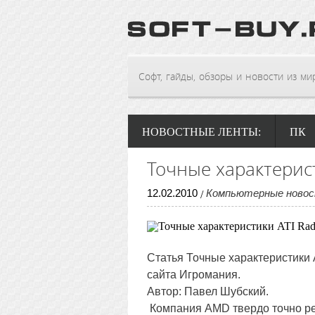
Софт, гайды, обзоры и новости из мира
НОВОСТНЫЕ ЛЕНТЫ:
ПК
Точные характерис
12
.
02
.
2010
Компьютерные ново
/
Статья Точные характеристики
сайта Игромания.
Автор: Павел Шубский.
Компания AMD твердо точно р