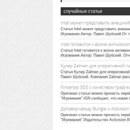
случайные статьи
Intel может представить внешний
Статья Intel может представить внешн
Игромания.Автор: Павел Шубский.От тр
Intel готовится к волне антимон
Статья Intel готовится к волне антим
Игромания.Автор: Павел Шубский. Отч
Кулер Zalman для оперативной п
Статья Кулер Zalman для оперативной
Павел Шубский. Компания Zalman расш
Nintendo 3DS с качеством графики
Оригинал статьи можно прочесть пере
"Игромания".IGN сообщает, что новая 
Договор между Bungie и Activision 
Оригинал статьи можно прочесть перей
"Игромания".Издательство Activision B