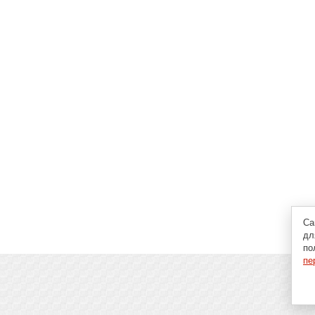
Са
дл
по
пе