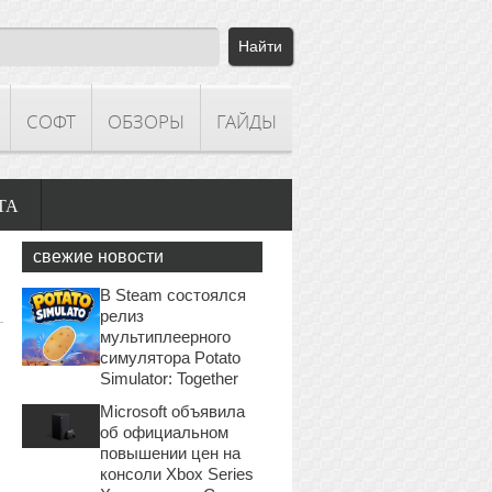
СОФТ
ОБЗОРЫ
ГАЙДЫ
ТА
свежие новости
В Steam состоялся
релиз
мультиплеерного
симулятора Potato
Simulator: Together
Microsoft объявила
об официальном
повышении цен на
консоли Xbox Series