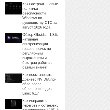
Как настроить новые
политики
безопасности
Windows по
руководству CTO за
август 2026 года
Обзор Obsidian 1.8.5:
нативная
синхронизация
графов, поиск по
регулярным
выражениям и
быстрая работа с
базами знаний
Как восстановить
драйвер NVIDIA при
сбое после
обновления ядра
Linux 6.17
Как исправить
перегрев и остановку
вентиляторов NVIDIA