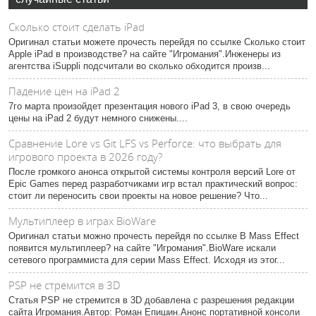
Сколько стоит сделать iPad
Оригинал статьи можете прочесть перейдя по ссылке Сколько стоит
Apple iPad в производстве? на сайте "Игромания".Инженеры из
агентства iSuppli подсчитали во сколько обходится произв...
Падение цен на iPad 2
7го марта произойдет презентация нового iPad 3, в свою очередь
цены на iPad 2 будут немного снижены....
Сравнение Lore vs Git LFS vs Perforce: что выбрать для
игрового проекта в 2026 году?
После громкого анонса открытой системы контроля версий Lore от
Epic Games перед разработчиками игр встал практический вопрос:
стоит ли переносить свои проекты на новое решение? Что...
Мультиплеер в играх BioWare
Оригинал статьи можно прочесть перейдя по ссылке В Mass Effect
появится мультиплеер? на сайте "Игромания".BioWare искали
сетевого программиста для серии Mass Effect. Исходя из этог...
PSP не стремится в 3D
Статья PSP не стремится в 3D добавлена с разрешения редакции
сайта Игромания.Автор: Роман Епишин.Анонс портативной консоли