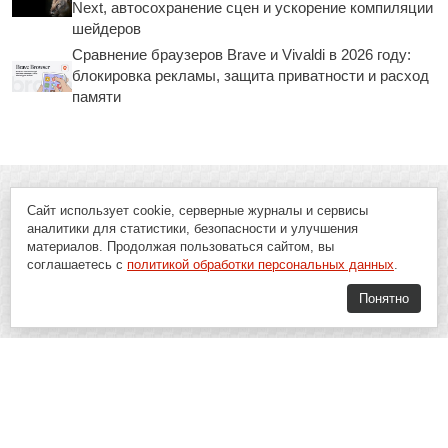
Next, автосохранение сцен и ускорение компиляции
шейдеров
Сравнение браузеров Brave и Vivaldi в 2026 году:
блокировка рекламы, защита приватности и расход
памяти
Сайт использует cookie, серверные журналы и сервисы
аналитики для статистики, безопасности и улучшения
материалов. Продолжая пользоваться сайтом, вы
соглашаетесь с
политикой обработки персональных данных
.
Понятно
Soft-Buy.ru - информационный портал о компьютерах, программах и
играх: новости IT, материалы о софте, обзоры и сравнения программ,
пошаговые гайды и инструкции. При использовании материалов сайта,
ссылка на
Soft-Buy.ru
обязательна.
16+
Soft-Buy.ru 2008 - 2026