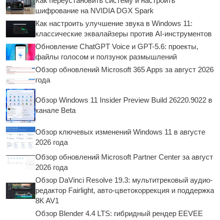
Как переустановить систему и настроить
шифрование на NVIDIA DGX Spark
Как настроить улучшение звука в Windows 11:
классические эквалайзеры против AI-инструментов
Обновление ChatGPT Voice и GPT-5.6: проекты,
файлы голосом и ползунок размышлений
Обзор обновлений Microsoft 365 Apps за август 2026
года
Обзор Windows 11 Insider Preview Build 26220.9022 в
канале Beta
Обзор ключевых изменений Windows 11 в августе
2026 года
Обзор обновлений Microsoft Partner Center за август
2026 года
Обзор DaVinci Resolve 19.3: мультитрековый аудио-
редактор Fairlight, авто-цветокоррекция и поддержка
8K AV1
Обзор Blender 4.4 LTS: гибридный рендер EEVEE