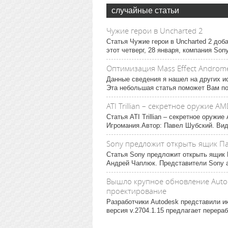
случайные статьи
Чужие герои в Uncharted 2
Статья Чужие герои в Uncharted 2 до
этот четверг, 28 января, компания Son
Оптимизация Mass Effect Andro
Данные сведения я нашел на других ис
Эта небольшая статья поможет Вам пов
ATI Trillian – секретное оружие A
Статья ATI Trillian – секретное оруж
Игромания.Автор: Павел Шубский. Виде
Sony предложит открыть ящик П
Статья Sony предложит открыть ящик 
Андрей Чаплюк. Представители Sony а
Вышло крупное обновление Autod
проектирование
Разработчики Autodesk представили 
версия v.2704.1.15 предлагает перера