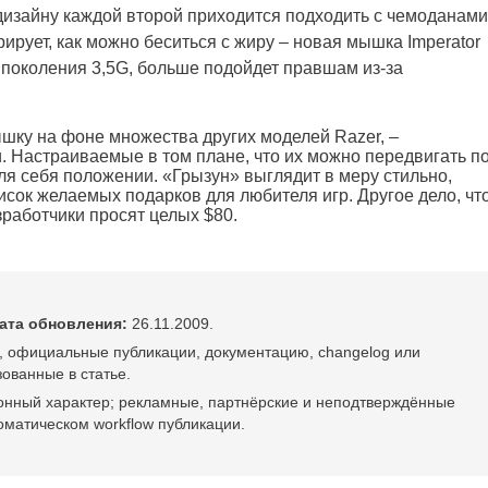
 дизайну каждой второй приходится подходить с чемоданами
ирует, как можно беситься с жиру – новая мышка Imperator
поколения 3,5G, больше подойдет правшам из-за
шку на фоне множества других моделей Razer, –
 Настраиваемые в том плане, что их можно передвигать п
для себя положении. «Грызун» выглядит в меру стильно,
исок желаемых подарков для любителя игр. Другое дело, чт
работчики просят целых $80.
ата обновления:
26.11.2009.
, официальные публикации, документацию, changelog или
ованные в статье.
онный характер; рекламные, партнёрские и неподтверждённые
оматическом workflow публикации.