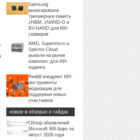
Samsung
анонсировала
трехмерную память
zHBM, zNAND-O и
BV-NAND для ИИ-
серверов
AMD, Supermicro и
о
Spectro Cloud
вывели на рынок
о
комплекс для ИИ-
кодинга
Reddit внедряет ИИ-
инструменты
модерации для
поддержки новых
участников
новое в обзорах и гайдах
Обзор обновлений
Microsoft 365 Apps за
август 2026 года