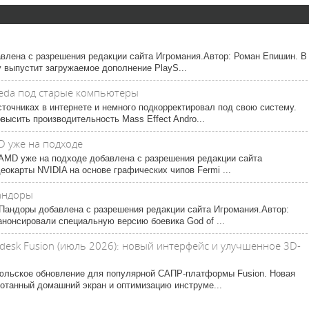
бавлена с разрешения редакции сайта Игромания.Автор: Роман Епишин. В
y выпустит загружаемое дополнение PlayS...
meda под старые компьютеры
точниках в интернете и немного подкорректировал под свою систему.
ысить производительность Mass Effect Andro...
MD уже на подходе
ие AMD уже на подходе добавлена с разрешения редакции сайта
окарты NVIDIA на основе графических чипов Fermi ...
андоры
Пандоры добавлена с разрешения редакции сайта Игромания.Автор:
нонсировали специальную версию боевика God of ...
esk Fusion (июль 2026): новый интерфейс и улучшенное 3D-
июльское обновление для популярной САПР-платформы Fusion. Новая
ботанный домашний экран и оптимизацию инструме...