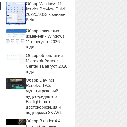
Обзор Windows 11
Insider Preview Build
26220.9022 в канале
Beta
Обзор ключевых
изменений Windows
11 в августе 2026
года
Обзор обновлений
Microsoft Partner
Center за август 2026
года
Обзор DaVinci
Resolve 19.3:
мультитрековый
аудио-редактор
Fairlight, авто-
цветокоррекция и
поддержка 8K AV1
Обзор Blender 4.4
LTS: гибридный