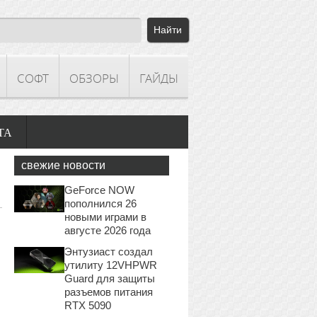
СОФТ
ОБЗОРЫ
ГАЙДЫ
ТА
свежие новости
GeForce NOW
пополнился 26
новыми играми в
августе 2026 года
Энтузиаст создал
утилиту 12VHPWR
Guard для защиты
разъемов питания
RTX 5090