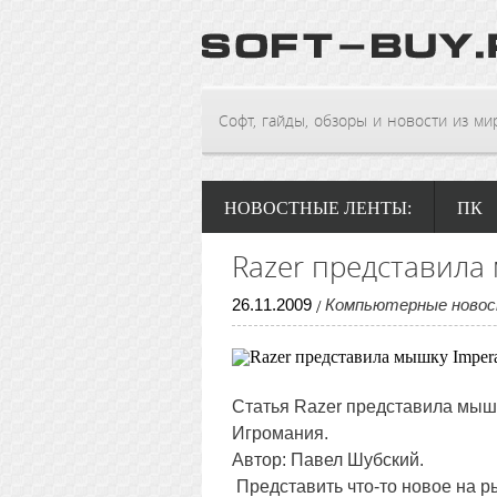
Софт, гайды, обзоры и новости из мира
НОВОСТНЫЕ ЛЕНТЫ:
ПК
Razer представила
26
.
11
.
2009
Компьютерные ново
/
Статья
Razer представила мышк
Игромания.
Автор: Павел Шубский.
Представить что-то новое на р