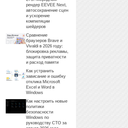
рендер EEVEE Next,
автосохранение сцен
и ускорение
компиляции
шейдеров
Сравнение
браузеров Brave и
Vivaldi в 2026 году:
блокировка рекламы,
защита приватности
и расход памяти
Как устранить
зависание и ошибку
отклика Microsoft
Excel и Word в
Windows
Как настроить новые
политики
безопасности
Windows по
руководству CTO за