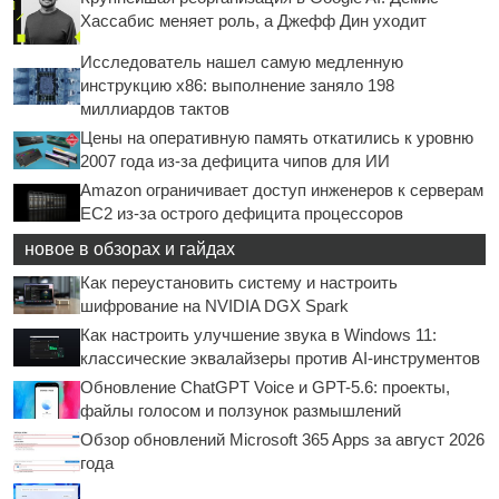
Хассабис меняет роль, а Джефф Дин уходит
Исследователь нашел самую медленную
инструкцию x86: выполнение заняло 198
миллиардов тактов
Цены на оперативную память откатились к уровню
2007 года из-за дефицита чипов для ИИ
Amazon ограничивает доступ инженеров к серверам
EC2 из-за острого дефицита процессоров
новое в обзорах и гайдах
Как переустановить систему и настроить
шифрование на NVIDIA DGX Spark
Как настроить улучшение звука в Windows 11:
классические эквалайзеры против AI-инструментов
Обновление ChatGPT Voice и GPT-5.6: проекты,
файлы голосом и ползунок размышлений
Обзор обновлений Microsoft 365 Apps за август 2026
года