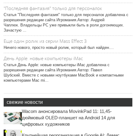
"Последняя фантазия" только для персоналок
Статья "Последняя фантазия" только для персоналок добавлена с
разрешения редакции сайта Игромания.Автор: Андрей
Чаплюк. Владельцы РС уже привыкли быть в роли догоняющих.
Зачастую ...
Еще один ролик из серии Mass Effect 3
Ничего нового, просто новый ролик, который был найден....
День Apple: новые компьютеры iMac
Статья День Apple: новые компьютеры iMac добавлена с
разрешения редакции сайта Игромания.Автор: Павел
Шубский. Вместе с новыми ноутбуками MacBook и компактными
компьютерами Mac mi...
свежие новости
Wacom анонсировала MovinkPad 11: 11,45-
дюймовый OLED-планшет на Android 14 для
цифровых художников
Крупнейшая реорганизация в Google AI: Демис