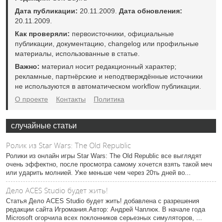
Дата публикации:
20.11.2009.
Дата обновления:
20.11.2009.
Как проверяли:
первоисточники, официальные
публикации, документацию, changelog или профильные
материалы, использованные в статье.
Важно:
материал носит редакционный характер;
рекламные, партнёрские и неподтверждённые источники
не используются в автоматическом workflow публикации.
О проекте
Контакты
Политика
случайные статьи
Ролик из Star Wars: The Old Republic
Ролики из онлайн игры Star Wars: The Old Republic все выглядят
очень эффектно, после просмотра самому хочется взять такой меч
или ударить молнией. Уже меньше чем через 20ть дней во...
Дело ACES Studio будет жить!
Статья Дело ACES Studio будет жить! добавлена с разрешения
редакции сайта Игромания.Автор: Андрей Чаплюк. В начале года
Microsoft огорчила всех поклонников серьезных симуляторов, ...