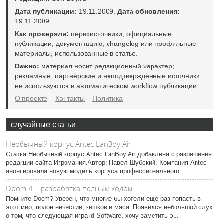
Дата публикации:
19.11.2009.
Дата обновления:
19.11.2009.
Как проверяли:
первоисточники, официальные
публикации, документацию, changelog или профильные
материалы, использованные в статье.
Важно:
материал носит редакционный характер;
рекламные, партнёрские и неподтверждённые источники
не используются в автоматическом workflow публикации.
О проекте
Контакты
Политика
случайные статьи
Необычный корпус Antec LanBoy Air
Статья Необычный корпус Antec LanBoy Air добавлена с разрешения
редакции сайта Игромания.Автор: Павел Шубский. Компания Antec
анонсировала новую модель корпуса профессионального ...
Doom 4 – разработка полным ходом
Помните Doom? Уверен, что многие бы хотели еще раз попасть в
этот мир, полон нечестии, кишков и мяса. Появился небольшой слух
о том, что следующая игра id Software, хочу заметить э...