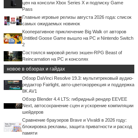
цен на консоли Xbox Series X и подписку Game
Pass
Главные игровые релизы августа 2026 года: список
самых ожидаемых новинок
Кооперативное приключение Big Walk от авторов
Untitled Goose Game вышло на PC и Nintendo Switch
2
Состоялся мировой релиз экшен-RPG Beast of
Reincarnation на PC и консолях
новое в обзорах и гайдах
Обзор DaVinci Resolve 19.3: мультитрековый аудио-
редактор Fairlight, авто-цветокоррекция и поддержка
8K AV1
Обзор Blender 4.4 LTS: гибридный рендер EEVEE
Next, автосохранение сцен и ускорение компиляции
шейдеров
Сравнение браузеров Brave и Vivaldi в 2026 году:
блокировка рекламы, защита приватности и расход
памяти