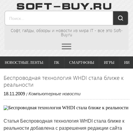
Софт, гайды, обзоры и новости из мира IT - все это Soft-
Buy.ru
НОВОСТНЫЕ ЛЕНТЫ:
ПК
СМАРТФОНЫ
ИГРЫ
ИИ
Беспроводная технология WHDI стала ближе к
реальности
18
.
11
.
2009
Компьютерные новости
/
Статья
Беспроводная технология WHDI стала ближе к
реальности
добавлена с разрешения редакции сайта