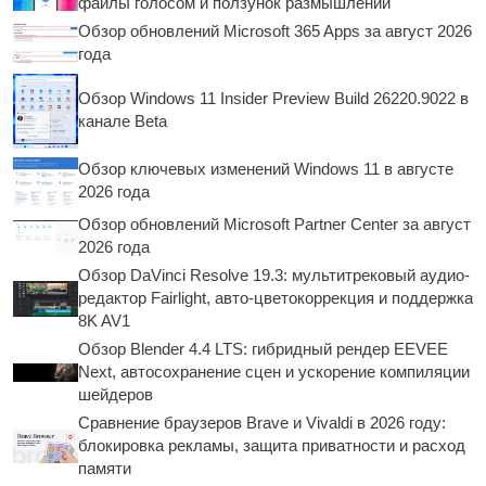
файлы голосом и ползунок размышлений
Обзор обновлений Microsoft 365 Apps за август 2026
года
Обзор Windows 11 Insider Preview Build 26220.9022 в
канале Beta
Обзор ключевых изменений Windows 11 в августе
2026 года
Обзор обновлений Microsoft Partner Center за август
2026 года
Обзор DaVinci Resolve 19.3: мультитрековый аудио-
редактор Fairlight, авто-цветокоррекция и поддержка
8K AV1
Обзор Blender 4.4 LTS: гибридный рендер EEVEE
Next, автосохранение сцен и ускорение компиляции
шейдеров
Сравнение браузеров Brave и Vivaldi в 2026 году:
блокировка рекламы, защита приватности и расход
памяти