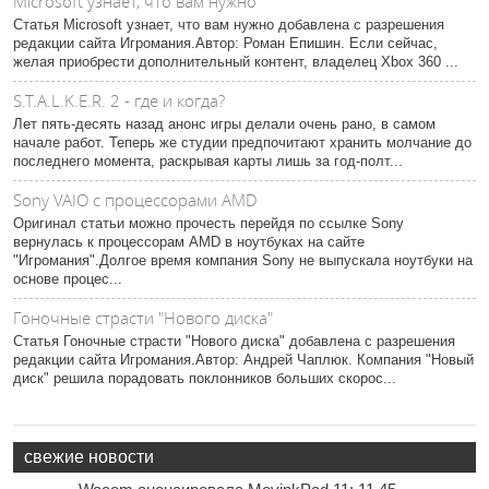
Microsoft узнает, что вам нужно
Статья Microsoft узнает, что вам нужно добавлена с разрешения
редакции сайта Игромания.Автор: Роман Епишин. Если сейчас,
желая приобрести дополнительный контент, владелец Xbox 360 ...
S.T.A.L.K.E.R. 2 - где и когда?
Лет пять-десять назад анонс игры делали очень рано, в самом
начале работ. Теперь же студии предпочитают хранить молчание до
последнего момента, раскрывая карты лишь за год-полт...
Sony VAIO с процессорами AMD
Оригинал статьи можно прочесть перейдя по ссылке Sony
вернулась к процессорам AMD в ноутбуках на сайте
"Игромания".Долгое время компания Sony не выпускала ноутбуки на
основе процес...
Гоночные страсти "Нового диска"
Статья Гоночные страсти "Нового диска" добавлена с разрешения
редакции сайта Игромания.Автор: Андрей Чаплюк. Компания "Новый
диск" решила порадовать поклонников больших скорос...
свежие новости