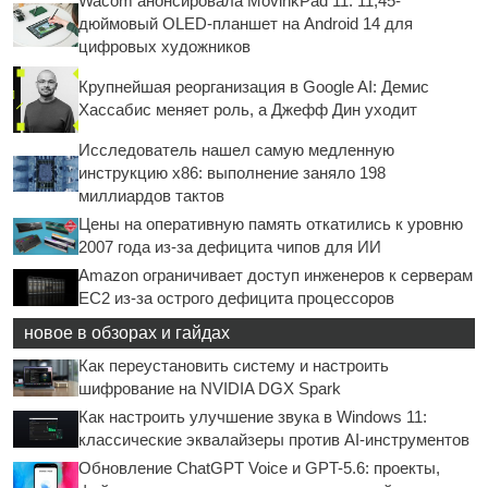
Wacom анонсировала MovinkPad 11: 11,45-
дюймовый OLED-планшет на Android 14 для
цифровых художников
Крупнейшая реорганизация в Google AI: Демис
Хассабис меняет роль, а Джефф Дин уходит
Исследователь нашел самую медленную
инструкцию x86: выполнение заняло 198
миллиардов тактов
Цены на оперативную память откатились к уровню
2007 года из-за дефицита чипов для ИИ
Amazon ограничивает доступ инженеров к серверам
EC2 из-за острого дефицита процессоров
новое в обзорах и гайдах
Как переустановить систему и настроить
шифрование на NVIDIA DGX Spark
Как настроить улучшение звука в Windows 11:
классические эквалайзеры против AI-инструментов
Обновление ChatGPT Voice и GPT-5.6: проекты,