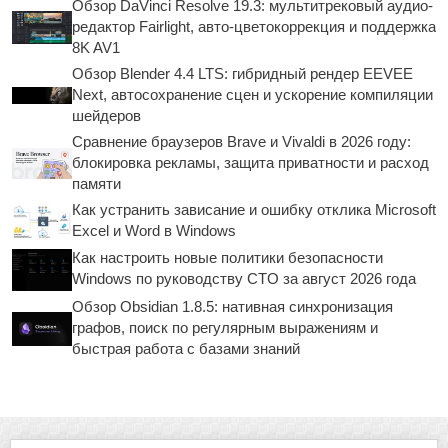
Обзор DaVinci Resolve 19.3: мультитрековый аудио-
редактор Fairlight, авто-цветокоррекция и поддержка
8K AV1
Обзор Blender 4.4 LTS: гибридный рендер EEVEE
Next, автосохранение сцен и ускорение компиляции
шейдеров
Сравнение браузеров Brave и Vivaldi в 2026 году:
блокировка рекламы, защита приватности и расход
памяти
Как устранить зависание и ошибку отклика Microsoft
Excel и Word в Windows
Как настроить новые политики безопасности
Windows по руководству CTO за август 2026 года
Обзор Obsidian 1.8.5: нативная синхронизация
графов, поиск по регулярным выражениям и
быстрая работа с базами знаний