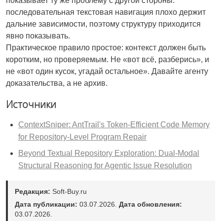
показывает ту же проблему с другой стороны:
последовательная текстовая навигация плохо держит
дальние зависимости, поэтому структуру приходится
явно показывать.
Практическое правило простое: контекст должен быть
коротким, но проверяемым. Не «вот всё, разберись», и
не «вот один кусок, угадай остальное». Давайте агенту
доказательства, а не архив.
Источники
ContextSniper: AntTrail's Token-Efficient Code Memory
for Repository-Level Program Repair
Beyond Textual Repository Exploration: Dual-Modal
Structural Reasoning for Agentic Issue Resolution
Редакция:
Soft-Buy.ru
Дата публикации:
03.07.2026.
Дата обновления:
03.07.2026.