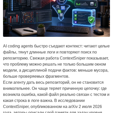
AI coding agents быстро съедают контекст: читают целые
файлы, тянут длинные логи и повторяют поиск по
репозиторию. Свежая работа ContextSniper показывает,
что проблему можно решать не только большим окном
модели, а дисциплиной подачи фактов: меньше мусора,
больше проверяемых фрагментов.
Если агенту дать весь репозиторий, он не становится
внимательнее. Он чаще теряет причинную цепочку: где
возникла ошибка, какой файл реально связан с тестом и
какая строка в логе важна. В исследовании
ContextSniper, опубликованном на arXiv 2 июля 2026
года, авторы описали слой памяти для задач уровня