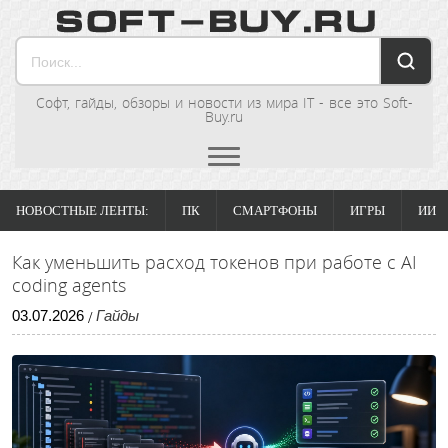
Софт, гайды, обзоры и новости из мира IT - все это Soft-
Buy.ru
НОВОСТНЫЕ ЛЕНТЫ:
ПК
СМАРТФОНЫ
ИГРЫ
ИИ
Как уменьшить расход токенов при работе с AI
coding agents
03
.
07
.
2026
Гайды
/