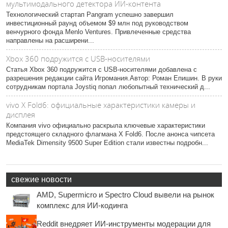
мультимодального детектора ИИ-контента
Технологический стартап Pangram успешно завершил
инвестиционный раунд объемом $9 млн под руководством
венчурного фонда Menlo Ventures. Привлеченные средства
направлены на расширени...
Xbox 360 подружится с USB-носителями
Статья Xbox 360 подружится с USB-носителями добавлена с
разрешения редакции сайта Игромания.Автор: Роман Епишин. В руки
сотрудникам портала Joystiq попал любопытный технический д...
vivo X Fold6: официальные характеристики камеры и
дисплея
Компания vivo официально раскрыла ключевые характеристики
предстоящего складного флагмана X Fold6. После анонса чипсета
MediaTek Dimensity 9500 Super Edition стали известны подробн...
свежие новости
AMD, Supermicro и Spectro Cloud вывели на рынок
комплекс для ИИ-кодинга
Reddit внедряет ИИ-инструменты модерации для