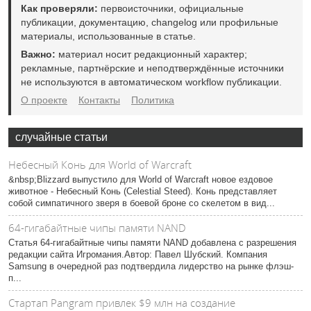
Как проверяли:
первоисточники, официальные
публикации, документацию, changelog или профильные
материалы, использованные в статье.
Важно:
материал носит редакционный характер;
рекламные, партнёрские и неподтверждённые источники
не используются в автоматическом workflow публикации.
О проекте
Контакты
Политика
случайные статьи
Небесный Конь для World of Warcraft
&nbsp;Blizzard выпустило для World of Warcraft новое ездовое
животное - Небесный Конь (Celestial Steed). Конь представляет
собой симпатичного зверя в боевой броне со скелетом в вид...
64-гигабайтные чипы памяти NAND
Статья 64-гигабайтные чипы памяти NAND добавлена с разрешения
редакции сайта Игромания.Автор: Павел Шубский. Компания
Samsung в очередной раз подтвердила лидерство на рынке флэш-
п...
Стартап Pangram привлек $9 млн на создание