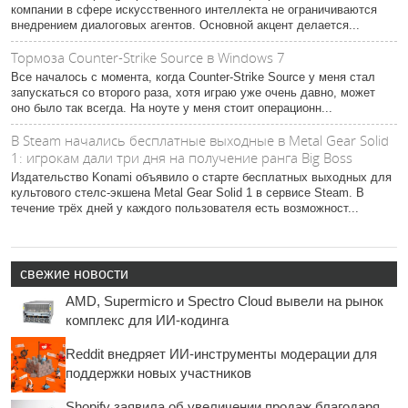
компании в сфере искусственного интеллекта не ограничиваются
внедрением диалоговых агентов. Основной акцент делается...
Тормоза Counter-Strike Source в Windows 7
Все началось с момента, когда Counter-Strike Source у меня стал
запускаться со второго раза, хотя играю уже очень давно, может
оно было так всегда. На ноуте у меня стоит операционн...
В Steam начались бесплатные выходные в Metal Gear Solid
1: игрокам дали три дня на получение ранга Big Boss
Издательство Konami объявило о старте бесплатных выходных для
культового стелс-экшена Metal Gear Solid 1 в сервисе Steam. В
течение трёх дней у каждого пользователя есть возможност...
свежие новости
AMD, Supermicro и Spectro Cloud вывели на рынок
комплекс для ИИ-кодинга
Reddit внедряет ИИ-инструменты модерации для
поддержки новых участников
Shopify заявила об увеличении продаж благодаря