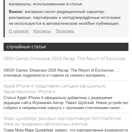
материалы, использованные в статье.
Важно:
материал носит редакционный характер;
рекламные, партнёрские и неподтверждённые источники
не используются в автоматическом workflow публикации.
О проекте
Контакты
Политика
случайные статьи
XBOX Games Showcase 2026 Recap: The Return of Exclusives
...
XBOX Games Showcase 2026 Recap: The Return of Exclusives ...:
ключевые подробности и главное из свежего материала....
Apple iPhone 4 представлен сегодня официально.
Характеристики iPhone 4
Статья Apple iPhone 4 официально добавлена с разрешения
редакции сайта Игромания.Автор: Павел Шубский. Новое устройство
собрано в непривычном корпусе с прочными стеклянными панел...
Марк Цукерберг раскрыл корпоративную ИИ-стратегию
Meta за пределами автономных агентов
Глава Meta Марк Цукерберг заявил, что корпоративные возможности