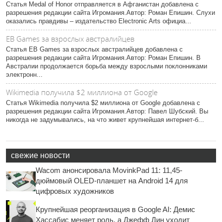
Статья Medal of Honor отправляется в Афганистан добавлена с
разрешения редакции сайта Игромания.Автор: Роман Епишин. Слухи
оказались правдивы – издательство Electronic Arts официа...
EB Games за взрослых австралийцев
Статья EB Games за взрослых австралийцев добавлена с
разрешения редакции сайта Игромания.Автор: Роман Епишин. В
Австралии продолжается борьба между взрослыми поклонниками
электронн...
Wikimedia получила $2 миллиона от Google
Статья Wikimedia получила $2 миллиона от Google добавлена с
разрешения редакции сайта Игромания.Автор: Павел Шубский. Вы
никогда не задумывались, на что живет крупнейшая интернет-б...
свежие новости
Wacom анонсировала MovinkPad 11: 11,45-
дюймовый OLED-планшет на Android 14 для
цифровых художников
Крупнейшая реорганизация в Google AI: Демис
Хассабис меняет роль, а Джефф Дин уходит