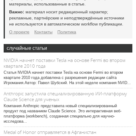
материалы, использованные в статье.
Важно:
материал носит редакционный характер;
рекламные, партнёрские и неподтверждённые источники
не используются в автоматическом workflow публикации.
О проекте
Контакты
Политика
случайные статьи
NVIDIA начнет поставки Tesla на основе Fermi во втором
квартале 2010 года
Статья NVIDIA начнет поставки Tesla на основе Fermi во втором
квартале 2010 года добавлена с разрешения редакции сайта
Игромания.Автор: Павел Шубский. На этой неделе компания NVID...
Anthropic запустила специализированную ИИ-платформу
Claude Science для ученых
Компания Anthropic представила новый специализированный
продукт под названием Claude Science. Это интерактивная веб-
платформа (workbench), созданная специально для научно-
исследова...
Medal of Honor отправляется в Афганистан