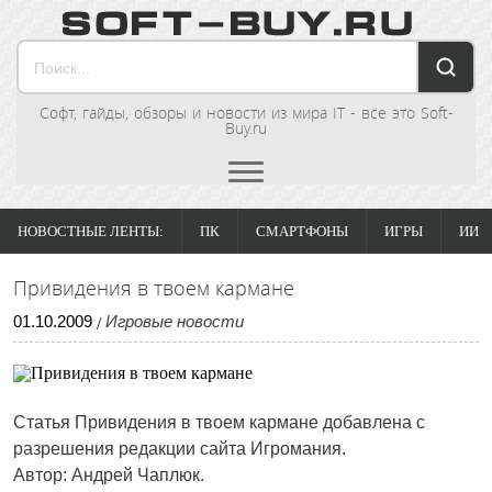
Софт, гайды, обзоры и новости из мира IT - все это Soft-
Buy.ru
НОВОСТНЫЕ ЛЕНТЫ:
ПК
СМАРТФОНЫ
ИГРЫ
ИИ
Привидения в твоем кармане
01
.
10
.
2009
Игровые новости
/
Статья
Привидения в твоем кармане
добавлена с
разрешения редакции сайта Игромания.
Автор: Андрей Чаплюк.