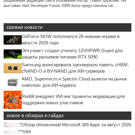
разрешения редакции сайта Игромания.Автор: Павел Шубский. На
выставке Intel Developer Forum 2009 была представлена об...
свежие новости
GeForce NOW пополнился 26 новыми играми в
августе 2026 года
Энтузиаст создал утилиту 12VHPWR Guard для
защиты разъемов питания RTX 5090
Samsung анонсировала трехмерную память zHBM,
zNAND-O и BV-NAND для ИИ-серверов
AMD, Supermicro и Spectro Cloud вывели на рынок
комплекс для ИИ-кодинга
Reddit внедряет ИИ-инструменты модерации для
поддержки новых участников
новое в обзорах и гайдах
Обзор обновлений Microsoft 365 Apps за август 2026
года