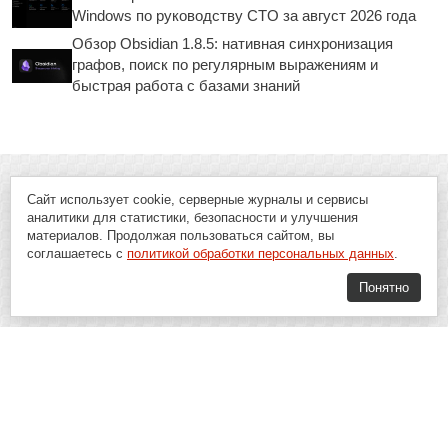
Windows по руководству CTO за август 2026 года
Обзор Obsidian 1.8.5: нативная синхронизация
графов, поиск по регулярным выражениям и
быстрая работа с базами знаний
Сайт использует cookie, серверные журналы и сервисы
аналитики для статистики, безопасности и улучшения
материалов. Продолжая пользоваться сайтом, вы
соглашаетесь с
политикой обработки персональных данных
.
Понятно
Soft-Buy.ru - информационный портал о компьютерах, программах и
играх: новости IT, материалы о софте, обзоры и сравнения программ,
пошаговые гайды и инструкции. При использовании материалов сайта,
ссылка на
Soft-Buy.ru
обязательна.
16+
Soft-Buy.ru 2008 - 2026