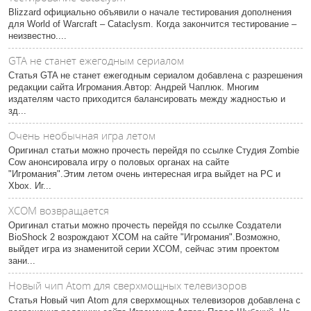
Blizzard официально объявили о начале тестирования дополнения
для World of Warcraft – Cataclysm. Когда закончится тестирование –
неизвестно....
GTA не станет ежегодным сериалом
Статья GTA не станет ежегодным сериалом добавлена с разрешения
редакции сайта Игромания.Автор: Андрей Чаплюк. Многим
издателям часто приходится балансировать между жадностью и
зд...
Очень необычная игра летом
Оригинал статьи можно прочесть перейдя по ссылке Студия Zombie
Cow анонсировала игру о половых органах на сайте
"Игромания".Этим летом очень интересная игра выйдет на PC и
Xbox. Иг...
XCOM возвращается
Оригинал статьи можно прочесть перейдя по ссылке Создатели
BioShock 2 возрождают XCOM на сайте "Игромания".Возможно,
выйдет игра из знаменитой серии XCOM, сейчас этим проектом
зани...
Новый чип Atom для сверхмощных телевизоров
Статья Новый чип Atom для сверхмощных телевизоров добавлена с