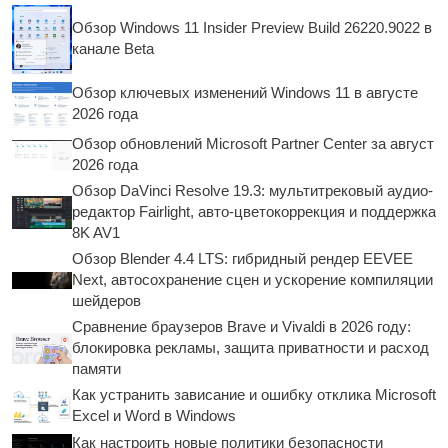
Обзор Windows 11 Insider Preview Build 26220.9022 в
канале Beta
Обзор ключевых изменений Windows 11 в августе
2026 года
Обзор обновлений Microsoft Partner Center за август
2026 года
Обзор DaVinci Resolve 19.3: мультитрековый аудио-
редактор Fairlight, авто-цветокоррекция и поддержка
8K AV1
Обзор Blender 4.4 LTS: гибридный рендер EEVEE
Next, автосохранение сцен и ускорение компиляции
шейдеров
Сравнение браузеров Brave и Vivaldi в 2026 году:
блокировка рекламы, защита приватности и расход
памяти
Как устранить зависание и ошибку отклика Microsoft
Excel и Word в Windows
Как настроить новые политики безопасности