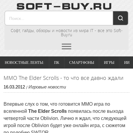
Софт, гайды, обзоры и новости из мира IT - все это Soft-
Buy.ru
НОВОСТНЫЕ ЛЕНТЫ:
ПК
СМАРТФОНЫ
ИГРЫ
ИИ
MMO The Elder Scrolls - то что все давно ждали
16
.
03
.
2012
Игровые новости
/
Впервые слух о том, что готовится MMO игра по
вселенной
The Elder Scrolls
появилась после выхода
четвертой части Oblivion. Лично я ждал, что следующей
игрой после Oblivion будет уже онлайн игра, с сюжетом
по подобию SWTOR.