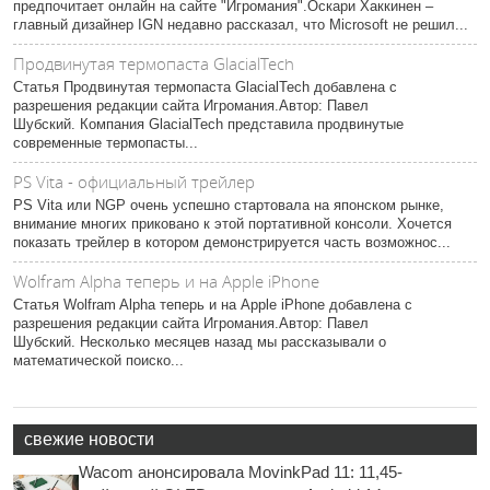
предпочитает онлайн на сайте "Игромания".Оскари Хаккинен –
главный дизайнер IGN недавно рассказал, что Microsoft не решил...
Продвинутая термопаста GlacialTech
Статья Продвинутая термопаста GlacialTech добавлена с
разрешения редакции сайта Игромания.Автор: Павел
Шубский. Компания GlacialTech представила продвинутые
современные термопасты...
PS Vita - официальный трейлер
PS Vita или NGP очень успешно стартовала на японском рынке,
внимание многих приковано к этой портативной консоли. Хочется
показать трейлер в котором демонстрируется часть возможнос...
Wolfram Alpha теперь и на Apple iPhone
Статья Wolfram Alpha теперь и на Apple iPhone добавлена с
разрешения редакции сайта Игромания.Автор: Павел
Шубский. Несколько месяцев назад мы рассказывали о
математической поиско...
свежие новости
Wacom анонсировала MovinkPad 11: 11,45-