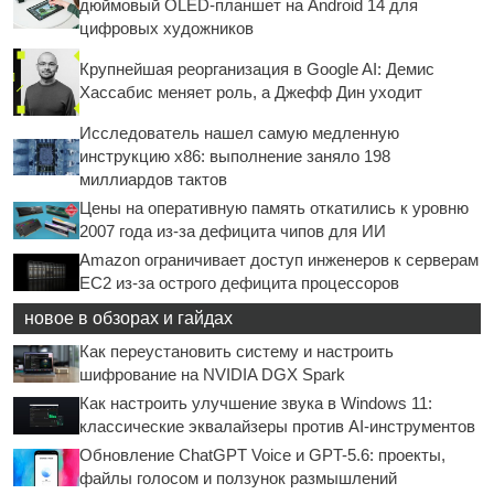
дюймовый OLED-планшет на Android 14 для
цифровых художников
Крупнейшая реорганизация в Google AI: Демис
Хассабис меняет роль, а Джефф Дин уходит
Исследователь нашел самую медленную
инструкцию x86: выполнение заняло 198
миллиардов тактов
Цены на оперативную память откатились к уровню
2007 года из-за дефицита чипов для ИИ
Amazon ограничивает доступ инженеров к серверам
EC2 из-за острого дефицита процессоров
новое в обзорах и гайдах
Как переустановить систему и настроить
шифрование на NVIDIA DGX Spark
Как настроить улучшение звука в Windows 11:
классические эквалайзеры против AI-инструментов
Обновление ChatGPT Voice и GPT-5.6: проекты,
файлы голосом и ползунок размышлений