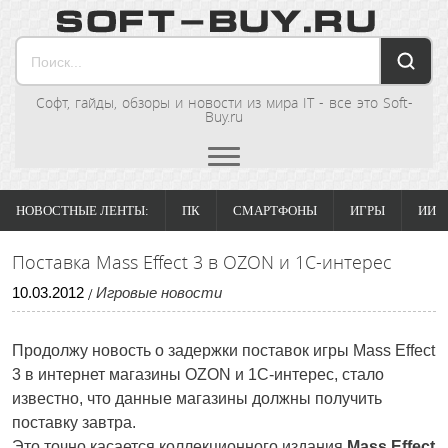
Софт, гайды, обзоры и новости из мира IT - все это Soft-
Buy.ru
НОВОСТНЫЕ ЛЕНТЫ:
ПК
СМАРТФОНЫ
ИГРЫ
ИИ
Поставка Mass Effect 3 в OZON и 1С-интерес
10
.
03
.
2012
Игровые новости
/
Продолжу новость о задержки поставок игры Mass Effect
3 в интернет магазины OZON и 1С-интерес, стало
известно, что данные магазины должны получить
поставку завтра.
Это точно касается коллекционного издания
Mass Effect