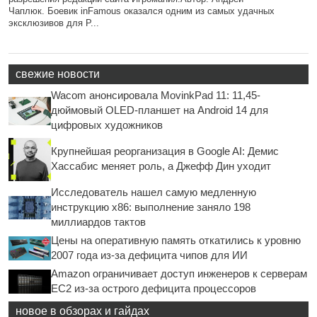
Чаплюк. Боевик inFamous оказался одним из самых удачных
эксклюзивов для P...
свежие новости
Wacom анонсировала MovinkPad 11: 11,45-
дюймовый OLED-планшет на Android 14 для
цифровых художников
Крупнейшая реорганизация в Google AI: Демис
Хассабис меняет роль, а Джефф Дин уходит
Исследователь нашел самую медленную
инструкцию x86: выполнение заняло 198
миллиардов тактов
Цены на оперативную память откатились к уровню
2007 года из-за дефицита чипов для ИИ
Amazon ограничивает доступ инженеров к серверам
EC2 из-за острого дефицита процессоров
новое в обзорах и гайдах