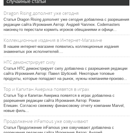
случайные статьи
Dragon Rising дополнят уже сегодня
Статья Dragon Rising дополнят уже сегодня добавлена с разрешения
редакции сайта Игромания.Автор: Андрей Чаплюк. Codemasters
наконец-то перестали кормить игроков обещаниями и офици...
Коллекционные издания в Интернет-Магазине
В нашем интернет-магазине появились коллекционные издания
знаменитых рок исполнителей....
HTC демонстрирует силу
Статья HTC демонстрирует силу добавлена с разрешения редакции
сайта Игромания.Автор: Павел Шубский. Некоторые топовые
продукты, которые попадают на рынок, нужны компаниям-произво...
Тор и Капитан Америка появятся в играх
Статья Тор и Капитан Америка появятся в играх добавлена с
разрешения редакции сайта Игромания.Автор: Роман
Епишин. Согласно свежему финансовому отчету компании Marvel,
новые филь...
Продолжение inFamous уже озвучивают
Статья Продолжение inFamous уже озвучивают добавлена с
разрешения редакции сайта Игромания.Автор: Андрей