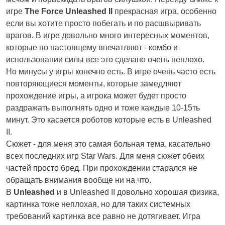
игре
The Force Unleashed II
прекрасная игра, особенно
если вы хотите просто побегать и по расшвыривать
врагов. В игре довольно много интересных моментов,
которые по настоящему впечатляют - комбо и
использовании силы все это сделано очень неплохо.
Но минусы у игры конечно есть. В игре очень часто есть
повторяющиеся моменты, которые замедляют
прохождение игры, а игрока может будет просто
раздражать выполнять одно и тоже каждые 10-15ть
минут. Это касается роботов которые есть в Unleashed
II.
Сюжет - для меня это самая больная тема, касательно
всех последних игр Star Wars. Для меня сюжет обеих
частей просто бред. При прохождении старался не
обращать внимания вообще ни на что.
В
Unleashed
и в Unleashed II довольно хорошая физика,
картинка тоже неплохая, но для таких системных
требований картинка все равно не дотягивает. Игра