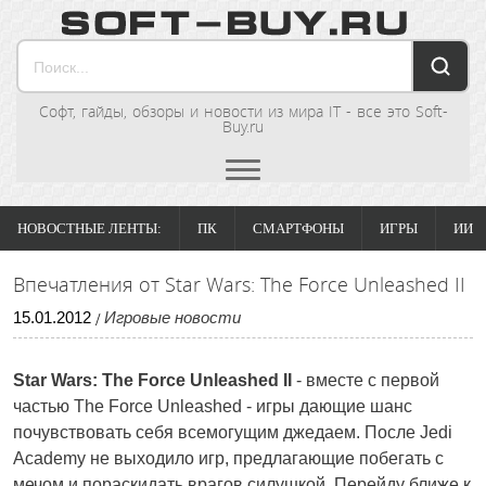
Софт, гайды, обзоры и новости из мира IT - все это Soft-
Buy.ru
НОВОСТНЫЕ ЛЕНТЫ:
ПК
СМАРТФОНЫ
ИГРЫ
ИИ
Впечатления от Star Wars: The Force Unleashed II
15
.
01
.
2012
Игровые новости
/
Star Wars: The Force Unleashed II
- вместе с первой
частью The Force Unleashed - игры дающие шанс
почувствовать себя всемогущим джедаем. После Jedi
Academy не выходило игр, предлагающие побегать с
мечом и пораскидать врагов силушкой. Перейду ближе к