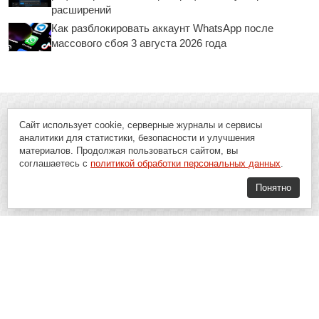
расширений
Как разблокировать аккаунт WhatsApp после
массового сбоя 3 августа 2026 года
Сайт использует cookie, серверные журналы и сервисы
аналитики для статистики, безопасности и улучшения
материалов. Продолжая пользоваться сайтом, вы
соглашаетесь с
политикой обработки персональных данных
.
Понятно
Soft-Buy.ru - информационный портал о компьютерах, программах и
играх: новости IT, материалы о софте, обзоры и сравнения программ,
пошаговые гайды и инструкции. При использовании материалов сайта,
ссылка на
Soft-Buy.ru
обязательна.
16+
Soft-Buy.ru 2008 - 2026
Главная
Блог
О проекте
Контакты
Политика