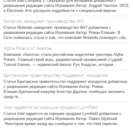
Статья Bad Company 2: сюрпризы для ветеранов добавлена с
разрешения редакции сайта Игромания.Автор: Андрей Чаплюк. DICE
и Electronic Arts раскрыли подробности о специальной версии...
Nintendo замедляет производство Wii?
Статья Nintendo замедляет производство Wii? добавлена с
разрешения редакции сайта Игромания.Автор: Роман Епишин. В
Сети появились слухи о том, что компания Nintendo планирует сба...
Alpha Polaris от Акеллы
Компания «Акелла» стала российским издателем триллера Alpha
Polaris. Главный герой игры, разработанной независимой студией
Turmoil Games, — норвежский биолог Рун Кнадсен, котором...
Британское правительство поддержит игроделов
Статья Британское правительство поддержит игроделов добавлена
с разрешения редакции сайта Игромания.Автор: Роман
Епишин.Британский канцлер Алистер Дарлинг пообещал заложить
средств...
Intel надеется на хорошие продажи Lynnfield
Статья Intel надеется на хорошие продажи Lynnfield добавлена с
разрешения редакции сайта Игромания.Автор: Павел Шубский.
Некоторое время назад мы сообщали о том, что Intel пересмо...