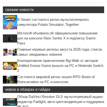
свежие новости
В Steam состоялся релиз мультиплеерного
симулятора Potato Simulator: Together
Microsoft объявила об официальном повышении
цен на консоли Xbox Series X и подписку Game
Pass
Главные игровые релизы августа 2026 года: список
самых ожидаемых новинок
Кооперативное приключение Big Walk от авторов
Untitled Goose Game вышло на PC и Nintendo Switch
2
Состоялся мировой релиз экшен-RPG Beast of
Reincarnation на PC и консолях
новое в обзорах и гайдах
Обзор DaVinci Resolve 19.3: мультитрековый аудио-
редактор Fairlight, авто-цветокоррекция и поддержка
8K AV1