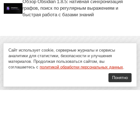
Обзор Obsidian 1.8.5: нативная синхронизация
графов, поиск по регулярным выражениям и
быстрая работа с базами знаний
Сайт использует cookie, серверные журналы и сервисы
аналитики для статистики, безопасности и улучшения
материалов. Продолжая пользоваться сайтом, вы
соглашаетесь с
политикой обработки персональных данных
.
Понятно
Soft-Buy.ru - информационный портал о компьютерах, программах и
играх: новости IT, материалы о софте, обзоры и сравнения программ,
пошаговые гайды и инструкции. При использовании материалов сайта,
ссылка на
Soft-Buy.ru
обязательна.
16+
Soft-Buy.ru 2008 - 2026
Главная
Блог
О проекте
Контакты
Политика