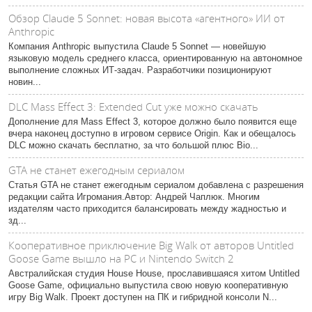
Обзор Claude 5 Sonnet: новая высота «агентного» ИИ от
Anthropic
Компания Anthropic выпустила Claude 5 Sonnet — новейшую
языковую модель среднего класса, ориентированную на автономное
выполнение сложных ИТ-задач. Разработчики позиционируют
новин...
DLC Mass Effect 3: Extended Cut уже можно скачать
Дополнение для Mass Effect 3, которое должно было появится еще
вчера наконец доступно в игровом сервисе Origin. Как и обещалось
DLC можно скачать бесплатно, за что большой плюс Bio...
GTA не станет ежегодным сериалом
Статья GTA не станет ежегодным сериалом добавлена с разрешения
редакции сайта Игромания.Автор: Андрей Чаплюк. Многим
издателям часто приходится балансировать между жадностью и
зд...
Кооперативное приключение Big Walk от авторов Untitled
Goose Game вышло на PC и Nintendo Switch 2
Австралийская студия House House, прославившаяся хитом Untitled
Goose Game, официально выпустила свою новую кооперативную
игру Big Walk. Проект доступен на ПК и гибридной консоли N...