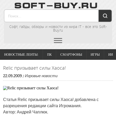
Софт, гайды, обзоры и новости из мира IT - все это Soft-
Buy.ru
НОВОСТНЫЕ ЛЕНТЫ:
ПК
СМАРТФОНЫ
ИГРЫ
ИИ
Relic призывает силы Хаоса!
22
.
09
.
2009
Игровые новости
/
Статья
Relic призывает силы Хаоса!
добавлена с
разрешения редакции сайта Игромания.
Автор: Андрей Чаплюк.