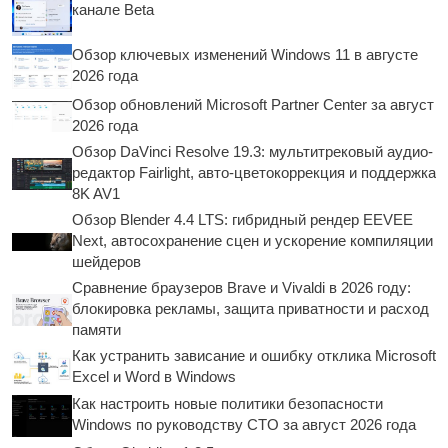
канале Beta
Обзор ключевых изменений Windows 11 в августе
2026 года
Обзор обновлений Microsoft Partner Center за август
2026 года
Обзор DaVinci Resolve 19.3: мультитрековый аудио-
редактор Fairlight, авто-цветокоррекция и поддержка
8K AV1
Обзор Blender 4.4 LTS: гибридный рендер EEVEE
Next, автосохранение сцен и ускорение компиляции
шейдеров
Сравнение браузеров Brave и Vivaldi в 2026 году:
блокировка рекламы, защита приватности и расход
памяти
Как устранить зависание и ошибку отклика Microsoft
Excel и Word в Windows
Как настроить новые политики безопасности
Windows по руководству CTO за август 2026 года