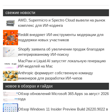
свежие новости
AMD, Supermicro и Spectro Cloud вывели на рынок
комплекс для ИИ-кодинга
Reddit внедряет ИИ-инструменты модерации для
поддержки новых участников
Shopify заявила об увеличении продаж благодаря
интегрированному ИИ-поиску
MacPaw и Liquid AI запустят локальную генерацию
ИИ-моделей на Mac
Anthropic формирует собственную команду
инженеров для разработки ИИ-чипов
новое в обзорах и гайдах
Обзор обновлений Microsoft 365 Apps за август 2026
года
Обзор Windows 11 Insider Preview Build 26220.9022 в