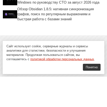
Windows по руководству CTO за август 2026 года
Обзор Obsidian 1.8.5: нативная синхронизация
графов, поиск по регулярным выражениям и
быстрая работа с базами знаний
Сайт использует cookie, серверные журналы и сервисы
аналитики для статистики, безопасности и улучшения
материалов. Продолжая пользоваться сайтом, вы
соглашаетесь с
политикой обработки персональных данных
.
Понятно
Soft-Buy.ru - информационный портал о компьютерах, программах и
играх: новости IT, материалы о софте, обзоры и сравнения программ,
пошаговые гайды и инструкции. При использовании материалов сайта,
ссылка на
Soft-Buy.ru
обязательна.
16+
Soft-Buy.ru 2008 - 2026