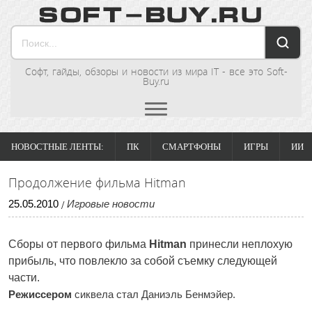
Софт, гайды, обзоры и новости из мира IT - все это Soft-
Buy.ru
НОВОСТНЫЕ ЛЕНТЫ:
ПК
СМАРТФОНЫ
ИГРЫ
ИИ
Продолжение фильма Hitman
25
.
05
.
2010
Игровые новости
/
Сборы от первого фильма
Hitman
принесли неплохую
прибыль, что повлекло за собой съемку следующей
части.
Режиссером
сиквела стал Даниэль Бенмэйер.