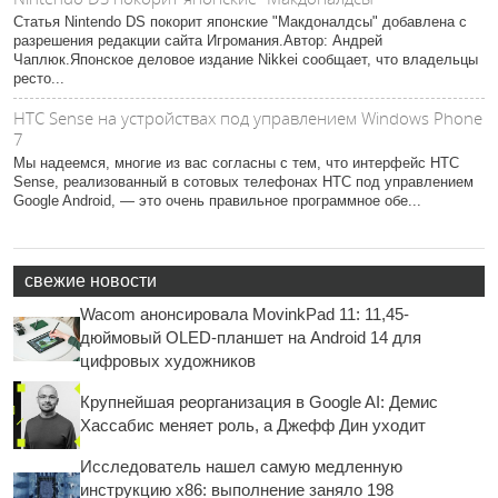
Статья Nintendo DS покорит японские "Макдоналдсы" добавлена с
разрешения редакции сайта Игромания.Автор: Андрей
Чаплюк.Японское деловое издание Nikkei сообщает, что владельцы
ресто...
HTC Sense на устройствах под управлением Windows Phone
7
Мы надеемся, многие из вас согласны с тем, что интерфейс HTC
Sense, реализованный в сотовых телефонах HTC под управлением
Google Android, ― это очень правильное программное обе...
свежие новости
Wacom анонсировала MovinkPad 11: 11,45-
дюймовый OLED-планшет на Android 14 для
цифровых художников
Крупнейшая реорганизация в Google AI: Демис
Хассабис меняет роль, а Джефф Дин уходит
Исследователь нашел самую медленную
инструкцию x86: выполнение заняло 198