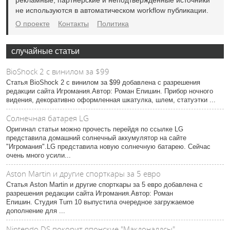
рекламные, партнёрские и неподтверждённые источники
не используются в автоматическом workflow публикации.
О проекте
Контакты
Политика
случайные статьи
BioShock 2 с винилом за $99
Статья BioShock 2 с винилом за $99 добавлена с разрешения
редакции сайта Игромания.Автор: Роман Епишин. Прибор ночного
видения, декоративно оформленная шкатулка, шлем, статуэтки ...
Солнечная батарея LG
Оригинал статьи можно прочесть перейдя по ссылке LG
представила домашний солнечный аккумулятор на сайте
"Игромания".LG представила новую солнечную батарею. Сейчас
очень много усили...
Aston Martin и другие спорткары за 5 евро
Статья Aston Martin и другие спорткары за 5 евро добавлена с
разрешения редакции сайта Игромания.Автор: Роман
Епишин. Студия Turn 10 выпустила очередное загружаемое
дополнение для ...
Nintendo DS покорит японские "Макдоналдсы"