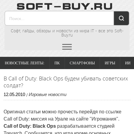
Софт, гайды, обзоры и новости из мира IT - все это Soft-
Buy.ru
НОВОСТНЫЕ ЛЕНТЫ:
ПК
СМАРТФОНЫ
ИГРЫ
ИИ
В Call of Duty: Black Ops будем убивать советских
солдат?
12
.
05
.
2010
Игровые новости
/
Оригинал статьи можно прочесть перейдя по ссылке
Call of Duty: миссия на Урале на сайте "Игромания".
Call of Duty: Black Ops
разрабатывается студией
Treyarch. Сообщается, что игра кроме основных