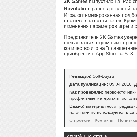
2K Games
выпустила на iPad с
Revolution
, ранее доступной на
Игра, оптимизированная под бо
стратегов на сотни часов. Кроме 
изменения параметров игры и 
Представители 2K Games уверены,
пользоваться огромным спросом
количество игр на "планшетнике"
приобрести в App Store за $13.
Редакция:
Soft-Buy.ru
Дата публикации:
05.04.2010.
Д
Как проверяли:
первоисточники
профильные материалы, использ
Важно:
материал носит редакци
источники не используются в авт
О проекте
Контакты
Политика
случайные статьи