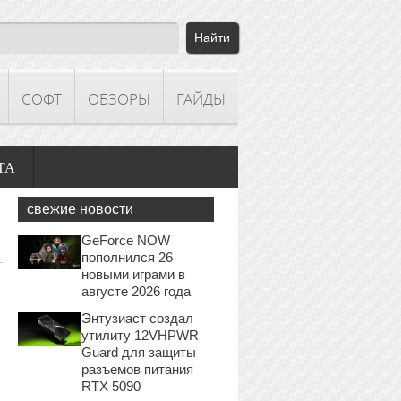
СОФТ
ОБЗОРЫ
ГАЙДЫ
ТА
свежие новости
GeForce NOW
пополнился 26
новыми играми в
августе 2026 года
Энтузиаст создал
утилиту 12VHPWR
Guard для защиты
разъемов питания
RTX 5090