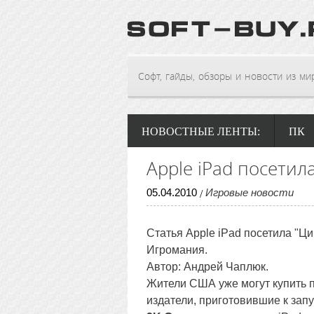
Софт, гайды, обзоры и новости из мира
НОВОСТНЫЕ ЛЕНТЫ:
ПК
Apple iPad посетил
05
.
04
.
2010
Игровые новости
/
Статья Apple iPad посетила "Ц
Игромания.
Автор: Андрей Чаплюк.
Жители США уже могут купить п
издатели, приготовившие к зап