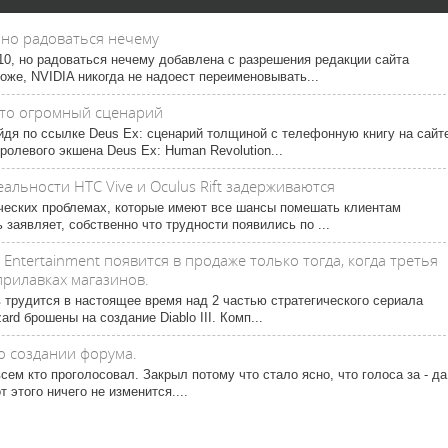
 но радоваться нечему
10, но радоваться нечему добавлена с разрешения редакции сайта
оже, NVIDIA никогда не надоест переименовывать...
осто огромный сценарий
йдя по ссылке Deus Ex: сценарий толщиной с телефонную книгу на сайт
олевого экшена Deus Ex: Human Revolution...
льности HTC Vive и Oculus Rift задерживаются
ческих проблемах, которые имеют все шансы помешать клиентам
 заявляет, собственно что трудности появились по ...
rd Entertainment появится в продаже только тогда, когда третья
прилавках магазинов.
 трудится в настоящее время над 2 частью стратегического сериала
zard брошены на создание Diablo III. Комп...
о создании форума.
сем кто проголосовал. Закрыл потому что стало ясно, что голоса за - да
 этого ничего не изменится....