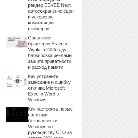
рендер EEVEE Next,
автосохранение сцен
и ускорение
компиляции
шейдеров
Сравнение
браузеров Brave и
Vivaldi в 2026 году:
блокировка рекламы,
защита приватности
и расход памяти
Как устранить
зависание и ошибку
отклика Microsoft
Excel и Word в
Windows
Как настроить новые
политики
безопасности
Windows по
руководству CTO за