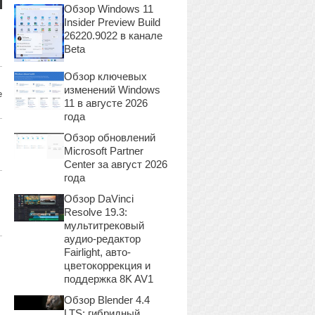
Обзор Windows 11
Insider Preview Build
26220.9022 в канале
Beta
Обзор ключевых
изменений Windows
е
11 в августе 2026
года
Обзор обновлений
Microsoft Partner
Center за август 2026
года
Обзор DaVinci
Resolve 19.3:
мультитрековый
аудио-редактор
Fairlight, авто-
цветокоррекция и
поддержка 8K AV1
Обзор Blender 4.4
LTS: гибридный