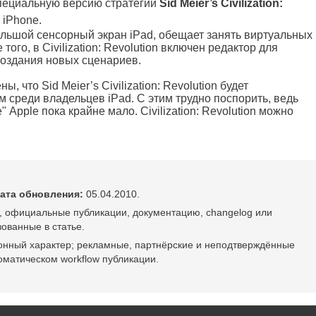
пециальную версию стратегии
Sid Meier’s Civilization:
 iPhone.
льшой сенсорный экран iPad, обещает занять виртуальных
того, в Civilization: Revolution включен редактор для
создания новых сценариев.
 что Sid Meier’s Civilization: Revolution будет
 среди владельцев iPad. С этим трудно поспорить, ведь
 Apple пока крайне мало. Civilization: Revolution можно
ата обновления:
05.04.2010.
, официальные публикации, документацию, changelog или
ованные в статье.
онный характер; рекламные, партнёрские и неподтверждённые
оматическом workflow публикации.