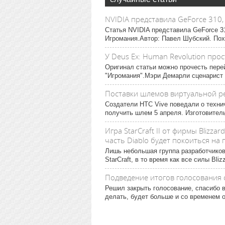
NVIDIA представила GeForce 310,
Статья NVIDIA представила GeForce 3
Игромания.Автор: Павел Шубский. Пох
У Deus Ex: Human Revolution пр
Оригинал статьи можно прочесть пере
"Игромания".Мэри Демарли сценарист р
Поставки шлемов виртуальной реа
Создатели HTC Vive поведали о техни
получить шлем 5 апреля. Изготовитель
Игра StarCraft II от фирмы Blizza
часть Diablo будет покоиться на 
Лишь небольшая группа разработчиков
StarCraft, в то время как все силы Bliz
Подведение итогов голосования 
Решил закрыть голосование, спасибо в
делать, будет больше и со временем от