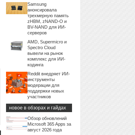
Samsung
анонсировала
трехмерную память
zHBM, zNAND-O и
BV-NAND для ИИ-
серверов
AMD, Supermicro и
Spectro Cloud
вывели на рынок
комплекс для ИИ-
кодинга
Reddit внедряет ИИ-
инструменты
модерации для
поддержки новых
участников
новое в обзорах и гайдах
Обзор обновлений
Microsoft 365 Apps за
август 2026 года