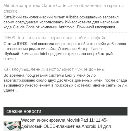
Alibaba запретила Claude Code из-за обвинений в скрытой
слежке
Китайский технологический гигант Alibaba официально запретил
своим сотрудникам использовать ИИ-ассистента для написания
кода Claude Code от компании Anthropic. Причиной блокировки ...
IDF09: Intel показала сверхскоростной интерфейс
Статья IDF09: Intel показала сверхскоростной интерфейс добавлена
с разрешения редакции сайта Игромания.Автор: Павел
Шубский. Компания Intel продемонстрировала сверхбыстрый
оптичес...
Как злоумышленники используют чужие домены
Во времена процветания системы Liex у меня было
зарегистрировано около двух десятков доменных имен, после спада
вызванного ужесточением в поисковых системах многие сайты были
удале...
свежие новости
Wacom анонсировала MovinkPad 11: 11,45-
дюймовый OLED-планшет на Android 14 для