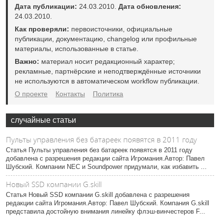
Дата публикации:
24.03.2010.
Дата обновления:
24.03.2010.
Как проверяли:
первоисточники, официальные
публикации, документацию, changelog или профильные
материалы, использованные в статье.
Важно:
материал носит редакционный характер;
рекламные, партнёрские и неподтверждённые источники
не используются в автоматическом workflow публикации.
О проекте
Контакты
Политика
случайные статьи
Пульты управления без батареек появятся в 2011 году
Статья Пульты управления без батареек появятся в 2011 году
добавлена с разрешения редакции сайта Игромания.Автор: Павел
Шубский. Компании NEC и Soundpower придумали, как избавить ...
Новый SSD компании G.skill
Статья Новый SSD компании G.skill добавлена с разрешения
редакции сайта Игромания.Автор: Павел Шубский. Компания G.skill
представила достойную внимания линейку флэш-винчестеров F...