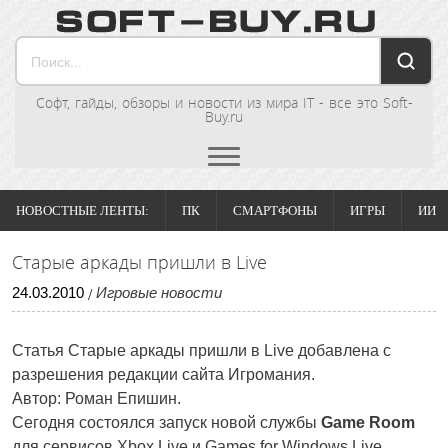
Софт, гайды, обзоры и новости из мира IT - все это Soft-
Buy.ru
НОВОСТНЫЕ ЛЕНТЫ:
ПК
СМАРТФОНЫ
ИГРЫ
ИИ
Старые аркады пришли в Live
24
.
03
.
2010
Игровые новости
/
Статья Старые аркады пришли в Live добавлена с
разрешения редакции сайта Игромания.
Автор: Роман Епишин.
Сегодня состоялся запуск новой службы
Game Room
для сервисов Xbox Live и Games for Windows Live.