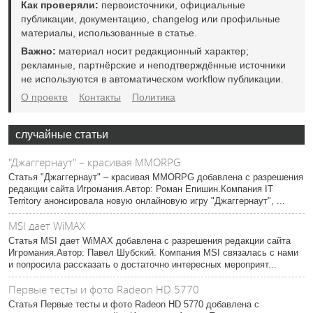
Как проверяли:
первоисточники, официальные
публикации, документацию, changelog или профильные
материалы, использованные в статье.
Важно:
материал носит редакционный характер;
рекламные, партнёрские и неподтверждённые источники
не используются в автоматическом workflow публикации.
О проекте
Контакты
Политика
случайные статьи
"Джаггернаут" – красивая MMORPG
Статья "Джаггернаут" – красивая MMORPG добавлена с разрешения
редакции сайта Игромания.Автор: Роман Епишин.Компания IT
Territory анонсировала новую онлайновую игру "Джаггернаут", ...
MSI дает WiMAX
Статья MSI дает WiMAX добавлена с разрешения редакции сайта
Игромания.Автор: Павел Шубский. Компания MSI связалась с нами
и попросила рассказать о достаточно интересных мероприят...
Первые тесты и фото Radeon HD 5770
Статья Первые тесты и фото Radeon HD 5770 добавлена с