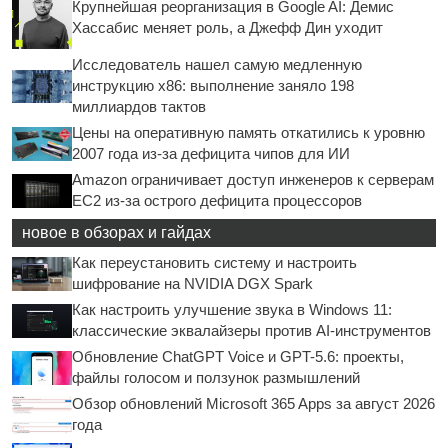
Крупнейшая реорганизация в Google AI: Демис
Хассабис меняет роль, а Джефф Дин уходит
Исследователь нашел самую медленную
инструкцию x86: выполнение заняло 198
миллиардов тактов
Цены на оперативную память откатились к уровню
2007 года из-за дефицита чипов для ИИ
Amazon ограничивает доступ инженеров к серверам
EC2 из-за острого дефицита процессоров
новое в обзорах и гайдах
Как переустановить систему и настроить
шифрование на NVIDIA DGX Spark
Как настроить улучшение звука в Windows 11:
классические эквалайзеры против AI-инструментов
Обновление ChatGPT Voice и GPT-5.6: проекты,
файлы голосом и ползунок размышлений
Обзор обновлений Microsoft 365 Apps за август 2026
года