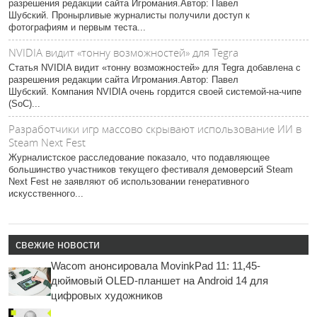
разрешения редакции сайта Игромания.Автор: Павел
Шубский. Пронырливые журналисты получили доступ к
фотографиям и первым теста...
NVIDIA видит «тонну возможностей» для Tegra
Статья NVIDIA видит «тонну возможностей» для Tegra добавлена с
разрешения редакции сайта Игромания.Автор: Павел
Шубский. Компания NVIDIA очень гордится своей системой-на-чипе
(SoC)...
Разработчики игр массово скрывают использование ИИ в
Steam Next Fest
Журналистское расследование показало, что подавляющее
большинство участников текущего фестиваля демоверсий Steam
Next Fest не заявляют об использовании генеративного
искусственного...
свежие новости
Wacom анонсировала MovinkPad 11: 11,45-
дюймовый OLED-планшет на Android 14 для
цифровых художников