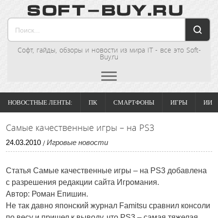
Софт, гайды, обзоры и новости из мира IT - все это Soft-
Buy.ru
НОВОСТНЫЕ ЛЕНТЫ:
ПК
СМАРТФОНЫ
ИГРЫ
ИИ
Самые качественные игры – на PS3
24
.
03
.
2010
Игровые новости
/
Статья Самые качественные игры – на PS3 добавлена
с разрешения редакции сайта Игромания.
Автор: Роман Епишин.
Не так давно японский журнал Famitsu
сравнил консоли
по весу
и пришел к выводу, что PS3 – самая тяжелая.