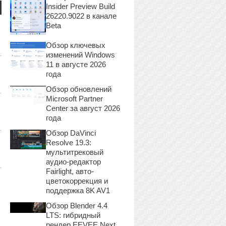
Insider Preview Build
26220.9022 в канале
Beta
Обзор ключевых
изменений Windows
11 в августе 2026
года
Обзор обновлений
Microsoft Partner
Center за август 2026
года
Обзор DaVinci
Resolve 19.3:
мультитрековый
аудио-редактор
Fairlight, авто-
цветокоррекция и
поддержка 8K AV1
Обзор Blender 4.4
LTS: гибридный
рендер EEVEE Next,