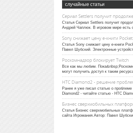
случайные статьи
Сериал Settlers получит продолж
Статья Сериал Settlers получит прод
Андрей Чаплюк. В игровом мире есть с
Sony снижает цену е-книги Pocket
Статья Sony снижает цену е-книги Poc
Павел Шубский. Электронные устройств
Роскомнадзор блокирует Twitch
Все как мы любим. Пока&nbsp;Роскомн
могут получить доступ к таким ресурсам
HTC Diamond2 - решение пробле
Ранее я уже писал статью о проблеме
Diamond2 - читайте статью - HTC Diam
Бизнес сверхмобильных платформ
Статья Бизнес сверхмобильных платфо
сайта Игромания.Автор: Павел Шубский