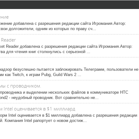
ение
олжение добавлена с разрешения редакции сайта Игромания.Автор:
вои долгожители, одним из которых по праву сч...
 Reader
ket Reader добавлена с разрешения редакции сайта Игромания.Автор:
а для чтения книг столкнулись с серьезной ...
адзор безуспешно пытается заблокировать Телеграмм, пользователи не
 как Twitch, к играм Pubg, Guild Wars 2 ...
мы с проводником.
 проводника и выделении нескольких файлов в коммуникаторе HTC
ond2 - неудобный проводник. Вот сравнительно не...
 Intel оценивается в $1 миллиард
рм Intel оценивается в $1 миллиард добавлена с разрешения редакции
. Компания Intel рапортует о новом достиж...