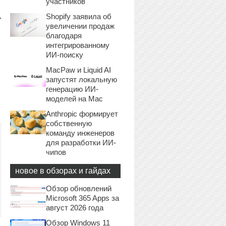
участников
Shopify заявила об
r
увеличении продаж
благодаря
интегрированному
ИИ-поиску
MacPaw и Liquid AI
запустят локальную
генерацию ИИ-
моделей на Mac
Anthropic формирует
собственную
команду инженеров
для разработки ИИ-
чипов
новое в обзорах и гайдах
Обзор обновлений
Microsoft 365 Apps за
август 2026 года
Обзор Windows 11