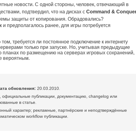
ятные новости. С одной стороны, человек, отвечающий в
бществами, подтвердил, что на дисках с
Command & Conque
стемы защиты от копирования. Обрадовались?
как и предполагалось ранее, для игры потребуется
 том, требуется ли постоянное подключение к интернету
 серверами только при запуске. Но, учитывая предыдущие
о планах по размещению на серверах игровых сохранений,
е вероятным.
ата обновления:
20.03.2010.
, официальные публикации, документацию, changelog или
ованные в статье.
онный характер; рекламные, партнёрские и неподтверждённые
оматическом workflow публикации.