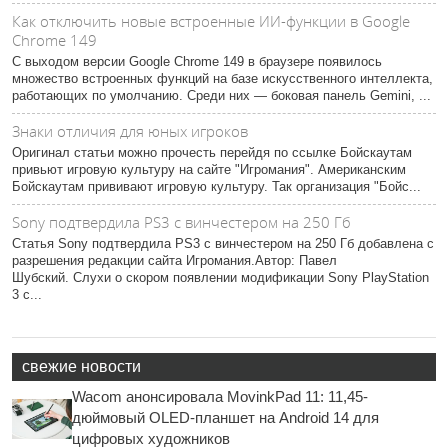
Как отключить новые встроенные ИИ-функции в Google
Chrome 149
С выходом версии Google Chrome 149 в браузере появилось
множество встроенных функций на базе искусственного интеллекта,
работающих по умолчанию. Среди них — боковая панель Gemini, ...
Знаки отличия для юных игроков
Оригинал статьи можно прочесть перейдя по ссылке Бойскаутам
привьют игровую культуру на сайте "Игромания". Американским
Бойскаутам прививают игровую культуру. Так организация "Бойс...
Sony подтвердила PS3 с винчестером на 250 Гб
Статья Sony подтвердила PS3 с винчестером на 250 Гб добавлена с
разрешения редакции сайта Игромания.Автор: Павел
Шубский. Слухи о скором появлении модификации Sony PlayStation
3 с...
свежие новости
Wacom анонсировала MovinkPad 11: 11,45-
дюймовый OLED-планшет на Android 14 для
цифровых художников