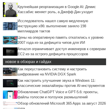
Крупнейшая реорганизация в Google AI: Демис
Хассабис меняет роль, а Джефф Дин уходит
Исследователь нашел самую медленную
инструкцию x86: выполнение заняло 198
миллиардов тактов
Цены на оперативную память откатились к уровню
2007 года из-за дефицита чипов для ИИ
Amazon ограничивает доступ инженеров к серверам
EC2 из-за острого дефицита процессоров
новое в обзорах и гайдах
Как переустановить систему и настроить
шифрование на NVIDIA DGX Spark
Как настроить улучшение звука в Windows 11:
классические эквалайзеры против AI-инструментов
Обновление ChatGPT Voice и GPT-5.6: проекты,
файлы голосом и ползунок размышлений
Обзор обновлений Microsoft 365 Apps за август 2026
года