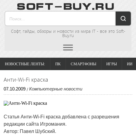
Софт, гайды, обзоры и новости из мира IT - все это Soft-
Buy.ru
НОВОСТНЫЕ ЛЕНТЫ:
ПК
СМАРТФОНЫ
ИГРЫ
ИИ
Анти-Wi-Fi краска
07
.
10
.
2009
Компьютерные новости
/
Статья
Анти-Wi-Fi краска
добавлена с разрешения
редакции сайта Игромания.
Автор: Павел Шубский.