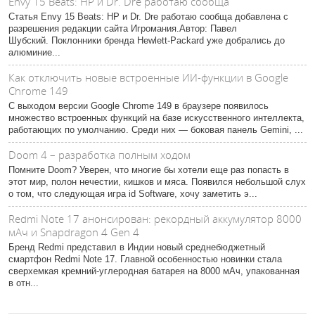
Envy 15 Beats: HP и Dr. Dre работаю сообща
Статья Envy 15 Beats: HP и Dr. Dre работаю сообща добавлена с
разрешения редакции сайта Игромания.Автор: Павел
Шубский. Поклонники бренда Hewlett-Packard уже добрались до
алюминие...
Как отключить новые встроенные ИИ-функции в Google
Chrome 149
С выходом версии Google Chrome 149 в браузере появилось
множество встроенных функций на базе искусственного интеллекта,
работающих по умолчанию. Среди них — боковая панель Gemini, ...
Doom 4 – разработка полным ходом
Помните Doom? Уверен, что многие бы хотели еще раз попасть в
этот мир, полон нечестии, кишков и мяса. Появился небольшой слух
о том, что следующая игра id Software, хочу заметить э...
Redmi Note 17 анонсирован: рекордный аккумулятор 8000
мАч и Snapdragon 4 Gen 4
Бренд Redmi представил в Индии новый среднебюджетный
смартфон Redmi Note 17. Главной особенностью новинки стала
сверхемкая кремний-углеродная батарея на 8000 мАч, упакованная
в отн...