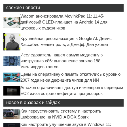
свежие новости
Wacom анонсировала MovinkPad 11: 11,45-
дюймовый OLED-планшет на Android 14 для
цифровых художников
Крупнейшая реорганизация в Google AI: Демис
Хассабис меняет роль, а Джефф Дин уходит
Исследователь нашел самую медленную
инструкцию x86: выполнение заняло 198
миллиардов тактов
Цены на оперативную память откатились к уровню
2007 года из-за дефицита чипов для ИИ
Amazon ограничивает доступ инженеров к серверам
EC2 из-за острого дефицита процессоров
новое в обзорах и гайдах
Как переустановить систему и настроить
шифрование на NVIDIA DGX Spark
Как настроить улучшение звука в Windows 11: