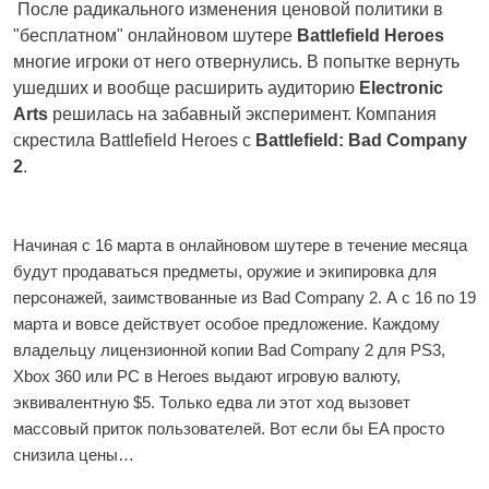
После
радикального изменения
ценовой политики в
"бесплатном" онлайновом шутере
Battlefield Heroes
многие игроки от него отвернулись. В попытке вернуть
ушедших и вообще расширить аудиторию
Electronic
Arts
решилась на забавный эксперимент. Компания
скрестила Battlefield Heroes с
Battlefield: Bad Company
2
.
Начиная с 16 марта в онлайновом шутере в течение месяца
будут продаваться предметы, оружие и экипировка для
персонажей, заимствованные из Bad Company 2. А с 16 по 19
марта и вовсе действует особое предложение. Каждому
владельцу лицензионной копии Bad Company 2 для PS3,
Xbox 360 или PC в Heroes выдают игровую валюту,
эквивалентную $5. Только едва ли этот ход вызовет
массовый приток пользователей. Вот если бы EA просто
снизила цены…