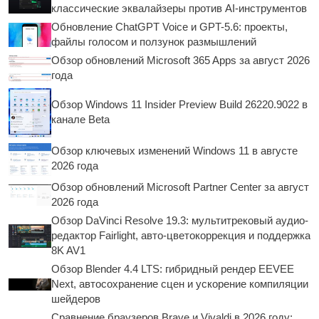
классические эквалайзеры против AI-инструментов
Обновление ChatGPT Voice и GPT-5.6: проекты,
файлы голосом и ползунок размышлений
Обзор обновлений Microsoft 365 Apps за август 2026
года
Обзор Windows 11 Insider Preview Build 26220.9022 в
канале Beta
Обзор ключевых изменений Windows 11 в августе
2026 года
Обзор обновлений Microsoft Partner Center за август
2026 года
Обзор DaVinci Resolve 19.3: мультитрековый аудио-
редактор Fairlight, авто-цветокоррекция и поддержка
8K AV1
Обзор Blender 4.4 LTS: гибридный рендер EEVEE
Next, автосохранение сцен и ускорение компиляции
шейдеров
Сравнение браузеров Brave и Vivaldi в 2026 году: