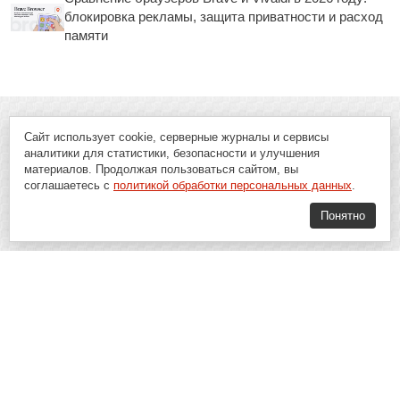
блокировка рекламы, защита приватности и расход
памяти
Сайт использует cookie, серверные журналы и сервисы
аналитики для статистики, безопасности и улучшения
материалов. Продолжая пользоваться сайтом, вы
соглашаетесь с
политикой обработки персональных данных
.
Понятно
Soft-Buy.ru - информационный портал о компьютерах, программах и
играх: новости IT, материалы о софте, обзоры и сравнения программ,
пошаговые гайды и инструкции. При использовании материалов сайта,
ссылка на
Soft-Buy.ru
обязательна.
16+
Soft-Buy.ru 2008 - 2026
Главная
Блог
О проекте
Контакты
Политика