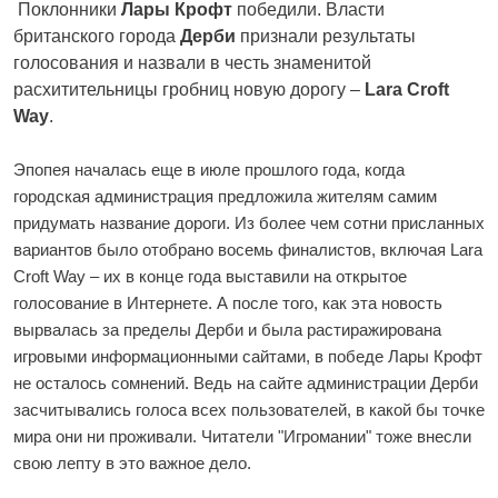
Поклонники
Лары Крофт
победили. Власти
британского города
Дерби
признали результаты
голосования и назвали в честь знаменитой
расхитительницы гробниц новую дорогу –
Lara Croft
Way
.
Эпопея началась еще в июле прошлого года, когда
городская администрация предложила жителям самим
придумать название дороги. Из более чем сотни присланных
вариантов было отобрано восемь финалистов, включая Lara
Croft Way – их в конце года выставили на открытое
голосование в Интернете. А после того, как эта новость
вырвалась за пределы Дерби и была растиражирована
игровыми информационными сайтами, в победе Лары Крофт
не осталось сомнений. Ведь на сайте администрации Дерби
засчитывались голоса всех пользователей, в какой бы точке
мира они ни проживали. Читатели "Игромании" тоже внесли
свою лепту
в это важное дело.