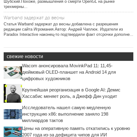
Шубский.Похоже, размышления о смерти OpenGL на рынке
трехмерны...
Warband задержат до весны
Статья Warband задержат до весны добавлена с разрешения
редакции сайта Игромания.Автор: Андрей Чаплюк. Издатели из
Paradox Interactive наконец-то подтвердили факт отсрочки дополне...
свежие новости
Wacom анонсировала MovinkPad 11: 11,45-
дюймовый OLED-планшет на Android 14 для
цифровых художников
Крупнейшая реорганизация в Google AI: Демис
Хассабис меняет роль, а Джефф Дин уходит
Исследователь нашел самую медленную
инструкцию x86: выполнение заняло 198
миллиардов тактов
Цены на оперативную память откатились к уровню
2007 года из-за дефицита чипов для ИИ