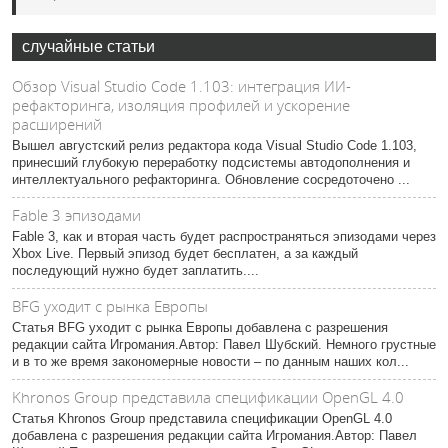
случайные статьи
Обзор Visual Studio Code 1.103: интеграция ИИ-
рефакторинга, изоляция профилей и ускорение
расширений
Вышел августский релиз редактора кода Visual Studio Code 1.103,
принесший глубокую переработку подсистемы автодополнения и
интеллектуального рефакторинга. Обновление сосредоточено ...
Fable 3 эпизодами
Fable 3, как и вторая часть будет распространяться эпизодами через
Xbox Live. Первый эпизод будет бесплатен, а за каждый
последующий нужно будет заплатить....
BFG уходит с рынка Европы
Статья BFG уходит с рынка Европы добавлена с разрешения
редакции сайта Игромания.Автор: Павел Шубский. Немного грустные
и в то же время закономерные новости – по данным наших кол...
Khronos Group представила спецификации OpenGL 4.0
Статья Khronos Group представила спецификации OpenGL 4.0
добавлена с разрешения редакции сайта Игромания.Автор: Павел