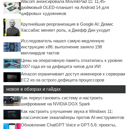
Wacom анонсировала MovinkPad 11: 11,45-
дюймовый OLED-планшет на Android 14 для
цифровых художников
Крупнейшая реорганизация в Google AI: Демис
Хассабис меняет роль, а Джефф Дин уходит
Исследователь нашел самую медленную
инструкцию x86: выполнение заняло 198
миллиардов тактов
Цены на оперативную память откатились к уровню
2007 года из-за дефицита чипов для ИИ
Amazon ограничивает доступ инженеров к серверам
EC2 из-за острого дефицита процессоров
новое в обзорах и гайдах
Как переустановить систему и настроить
шифрование на NVIDIA DGX Spark
Как настроить улучшение звука в Windows 11:
классические эквалайзеры против AI-инструментов
Обновление ChatGPT Voice и GPT-5.6: проекты,