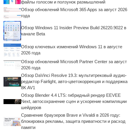
файлы голосом и ползунок размышлений
Обзор обновлений Microsoft 365 Apps за август 2026
года
Обзор Windows 11 Insider Preview Build 26220.9022 в
канале Beta
Обзор ключевых изменений Windows 11 в августе
2026 года
Обзор обновлений Microsoft Partner Center за август
2026 года
Обзор DaVinci Resolve 19.3: мультитрековый аудио-
редактор Fairlight, авто-цветокоррекция и поддержка
8K AV1
Обзор Blender 4.4 LTS: гибридный рендер EEVEE
Next, автосохранение сцен и ускорение компиляции
шейдеров
Сравнение браузеров Brave и Vivaldi в 2026 году:
блокировка рекламы, защита приватности и расход
памяти