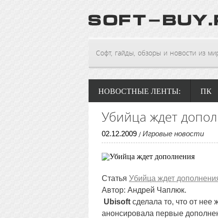
Софт, гайды, обзоры и новости из мира
НОВОСТНЫЕ ЛЕНТЫ:
ПК
Убийца ждет допо
02
.
12
.
2009
Игровые новости
/
Статья
Убийца ждет дополнени
Автор: Андрей Чаплюк.
Ubisoft
сделала то, что от нее
анонсировала первые дополне