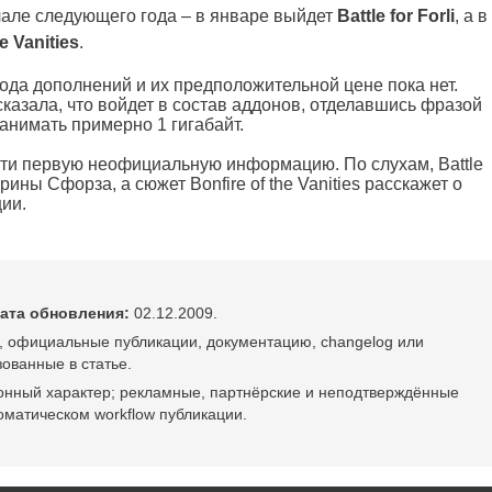
чале следующего года – в январе выйдет
Battle for Forli
, а в
e Vanities
.
да дополнений и их предположительной цене пока нет.
ссказала, что войдет в состав аддонов, отделавшись фразой
занимать примерно 1 гигабайт.
йти первую неофициальную информацию. По слухам, Battle
рины Сфорза, а сюжет Bonfire of the Vanities расскажет о
ии.
ата обновления:
02.12.2009.
, официальные публикации, документацию, changelog или
ованные в статье.
онный характер; рекламные, партнёрские и неподтверждённые
оматическом workflow публикации.