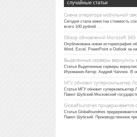
случайные статьи
Смена оператора мобильной свя
Сегодня стала известна стоимость сох
всего 100 рублей. ...
Обзор обновлений Microsoft 365 
Опубликована новая историография об
Word, Excel, PowerPoint и Outlook за на
Выделенные серверы вернулись в
Статья Выделенные серверы вернулись
Игромания.Автор: Андрей Чаплюк. В окт
МГУ обновит суперкомпьютер Л
Статья МГУ обновит суперкомпьютер Л
Павел Шубский.Московский государст
Globalfoundries придерживается 
Статья Globalfoundries придерживаетс
Павел Шубский. Производственное пред