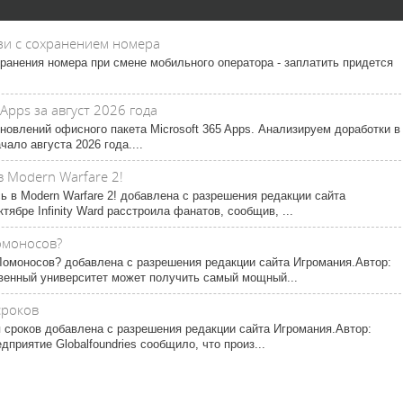
зи с сохранением номера
ранения номера при смене мобильного оператора - заплатить придется
Apps за август 2026 года
новлений офисного пакета Microsoft 365 Apps. Анализируем доработки в
чало августа 2026 года....
 Modern Warfare 2!
 в Modern Warfare 2! добавлена с разрешения редакции сайта
ябре Infinity Ward расстроила фанатов, сообщив, ...
омоносов?
омоносов? добавлена с разрешения редакции сайта Игромания.Автор:
венный университет может получить самый мощный...
сроков
я сроков добавлена с разрешения редакции сайта Игромания.Автор:
приятие Globalfoundries сообщило, что произ...