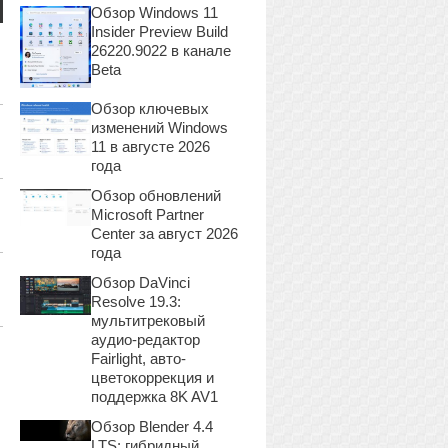
Обзор Windows 11
Insider Preview Build
26220.9022 в канале
Beta
Обзор ключевых
изменений Windows
11 в августе 2026
года
Обзор обновлений
Microsoft Partner
Center за август 2026
года
Обзор DaVinci
Resolve 19.3:
мультитрековый
аудио-редактор
Fairlight, авто-
цветокоррекция и
поддержка 8K AV1
Обзор Blender 4.4
LTS: гибридный