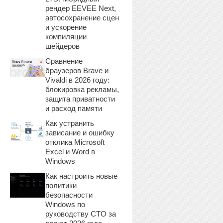
рендер EEVEE Next,
автосохранение сцен
и ускорение
компиляции
шейдеров
Сравнение
браузеров Brave и
Vivaldi в 2026 году:
блокировка рекламы,
защита приватности
и расход памяти
Как устранить
зависание и ошибку
отклика Microsoft
Excel и Word в
Windows
Как настроить новые
политики
безопасности
Windows по
руководству CTO за