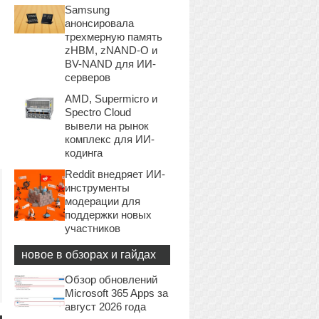
Samsung
анонсировала
трехмерную память
zHBM, zNAND-O и
BV-NAND для ИИ-
серверов
AMD, Supermicro и
Spectro Cloud
вывели на рынок
комплекс для ИИ-
кодинга
Reddit внедряет ИИ-
инструменты
модерации для
поддержки новых
участников
новое в обзорах и гайдах
Обзор обновлений
Microsoft 365 Apps за
август 2026 года