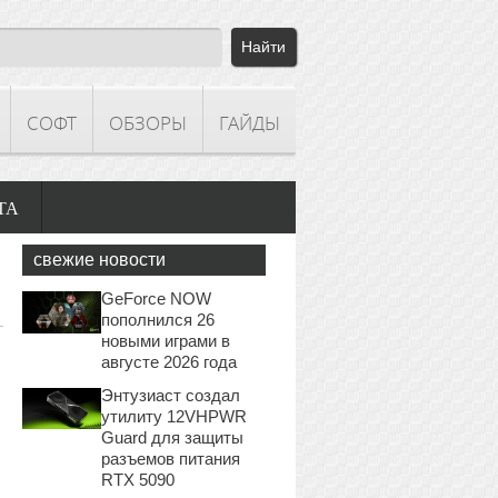
СОФТ
ОБЗОРЫ
ГАЙДЫ
ТА
свежие новости
GeForce NOW
пополнился 26
новыми играми в
августе 2026 года
Энтузиаст создал
утилиту 12VHPWR
Guard для защиты
разъемов питания
RTX 5090