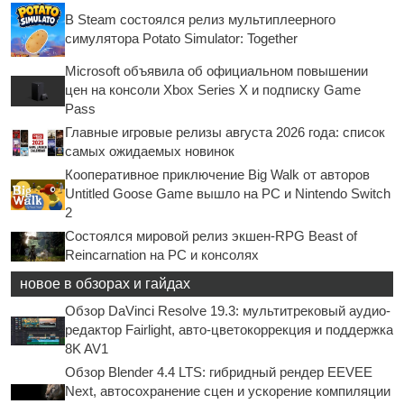
В Steam состоялся релиз мультиплеерного
симулятора Potato Simulator: Together
Microsoft объявила об официальном повышении
цен на консоли Xbox Series X и подписку Game
Pass
Главные игровые релизы августа 2026 года: список
самых ожидаемых новинок
Кооперативное приключение Big Walk от авторов
Untitled Goose Game вышло на PC и Nintendo Switch
2
Состоялся мировой релиз экшен-RPG Beast of
Reincarnation на PC и консолях
новое в обзорах и гайдах
Обзор DaVinci Resolve 19.3: мультитрековый аудио-
редактор Fairlight, авто-цветокоррекция и поддержка
8K AV1
Обзор Blender 4.4 LTS: гибридный рендер EEVEE
Next, автосохранение сцен и ускорение компиляции