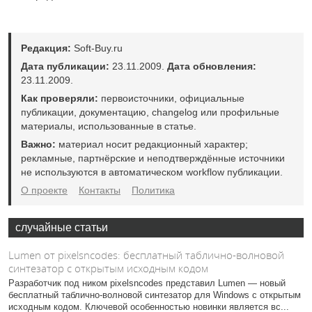
Редакция:
Soft-Buy.ru
Дата публикации:
23.11.2009.
Дата обновления:
23.11.2009.
Как проверяли:
первоисточники, официальные
публикации, документацию, changelog или профильные
материалы, использованные в статье.
Важно:
материал носит редакционный характер;
рекламные, партнёрские и неподтверждённые источники
не используются в автоматическом workflow публикации.
О проекте
Контакты
Политика
случайные статьи
Lumen от pixelsncodes: бесплатный таблично-волновой
синтезатор с открытым исходным кодом
Разработчик под ником pixelsncodes представил Lumen — новый
бесплатный таблично-волновой синтезатор для Windows с открытым
исходным кодом. Ключевой особенностью новинки является вс...