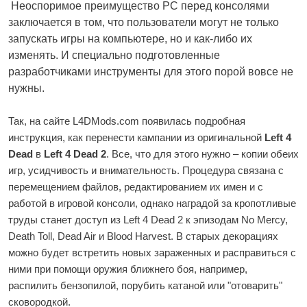
Неоспоримое преимущество PC перед консолями
заключается в том, что пользователи могут не только
запускать игры на компьютере, но и как-либо их
изменять. И специально подготовленные
разработчиками инструменты для этого порой вовсе не
нужны.
Так, на сайте L4DMods.com появилась подробная
инструкция
, как перенести кампании из оригинальной
Left 4
Dead
в
Left 4 Dead 2
. Все, что для этого нужно – копии обеих
игр, усидчивость и внимательность. Процедура связана с
перемещением файлов, редактированием их имен и с
работой в игровой консоли, однако наградой за кропотливые
труды станет доступ из Left 4 Dead 2 к эпизодам No Mercy,
Death Toll, Dead Air и Blood Harvest. В старых декорациях
можно будет встретить новых зараженных и расправиться с
ними при помощи оружия ближнего боя, например,
распилить бензопилой, порубить катаной или "отоварить"
сковородкой.