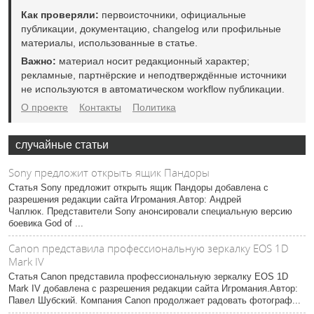
Как проверяли:
первоисточники, официальные
публикации, документацию, changelog или профильные
материалы, использованные в статье.
Важно:
материал носит редакционный характер;
рекламные, партнёрские и неподтверждённые источники
не используются в автоматическом workflow публикации.
О проекте
Контакты
Политика
случайные статьи
Sony предложит открыть ящик Пандоры
Статья Sony предложит открыть ящик Пандоры добавлена с
разрешения редакции сайта Игромания.Автор: Андрей
Чаплюк. Представители Sony анонсировали специальную версию
боевика God of ...
Canon представила профессиональную зеркалку EOS 1D
Mark IV
Статья Canon представила профессиональную зеркалку EOS 1D
Mark IV добавлена с разрешения редакции сайта Игромания.Автор:
Павел Шубский. Компания Canon продолжает радовать фотограф...