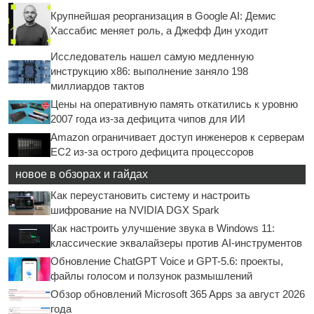
Крупнейшая реорганизация в Google AI: Демис
Хассабис меняет роль, а Джефф Дин уходит
Исследователь нашел самую медленную
инструкцию x86: выполнение заняло 198
миллиардов тактов
Цены на оперативную память откатились к уровню
2007 года из-за дефицита чипов для ИИ
Amazon ограничивает доступ инженеров к серверам
EC2 из-за острого дефицита процессоров
новое в обзорах и гайдах
Как переустановить систему и настроить
шифрование на NVIDIA DGX Spark
Как настроить улучшение звука в Windows 11:
классические эквалайзеры против AI-инструментов
Обновление ChatGPT Voice и GPT-5.6: проекты,
файлы голосом и ползунок размышлений
Обзор обновлений Microsoft 365 Apps за август 2026
года