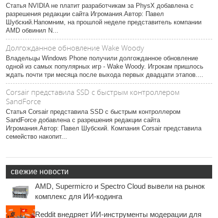
Статья NVIDIA не платит разработчикам за PhysX добавлена с
разрешения редакции сайта Игромания.Автор: Павел
Шубский.Напомним, на прошлой неделе представитель компании
AMD обвинил N...
Долгожданное обновление Wake Woody
Владельцы Windows Phone получили долгожданное обновление
одной из самых популярных игр - Wake Woody. Игрокам пришлось
ждать почти три месяца после выхода первых двадцати этапов....
Corsair представила SSD с быстрым контроллером
SandForce
Статья Corsair представила SSD с быстрым контроллером
SandForce добавлена с разрешения редакции сайта
Игромания.Автор: Павел Шубский. Компания Corsair представила
семейство накопит...
свежие новости
AMD, Supermicro и Spectro Cloud вывели на рынок
комплекс для ИИ-кодинга
Reddit внедряет ИИ-инструменты модерации для