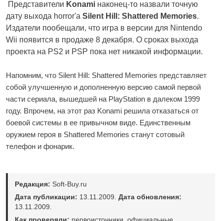
Представители
Konami
наконец-то назвали точную
дату выхода horror'а
Silent Hill: Shattered Memories
.
Издатели пообещали, что игра в версии для Nintendo
Wii появится в продаже 8 декабря. О сроках выхода
проекта на PS2 и PSP пока нет никакой информации.
Напомним, что Silent Hill: Shattered Memories представляет
собой улучшенную и дополненную версию самой первой
части сериала, вышедшей на PlayStation в далеком 1999
году. Впрочем, на этот раз Konami решила отказаться от
боевой системы в ее привычном виде. Единственным
оружием героя в Shattered Memories станут сотовый
телефон и фонарик.
Редакция:
Soft-Buy.ru
Дата публикации:
13.11.2009.
Дата обновления:
13.11.2009.
Как проверяли:
первоисточники, официальные