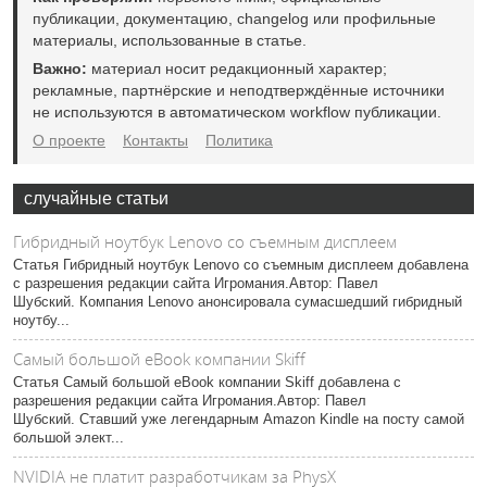
публикации, документацию, changelog или профильные
материалы, использованные в статье.
Важно:
материал носит редакционный характер;
рекламные, партнёрские и неподтверждённые источники
не используются в автоматическом workflow публикации.
О проекте
Контакты
Политика
случайные статьи
Гибридный ноутбук Lenovo со съемным дисплеем
Статья Гибридный ноутбук Lenovo со съемным дисплеем добавлена
с разрешения редакции сайта Игромания.Автор: Павел
Шубский. Компания Lenovo анонсировала сумасшедший гибридный
ноутбу...
Самый большой eBook компании Skiff
Статья Самый большой eBook компании Skiff добавлена с
разрешения редакции сайта Игромания.Автор: Павел
Шубский. Ставший уже легендарным Amazon Kindle на посту самой
большой элект...
NVIDIA не платит разработчикам за PhysX