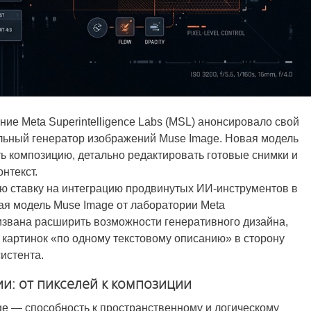
ие Meta Superintelligence Labs (MSL) анонсировало свой
льный генератор изображений Muse Image. Новая модель
ь композицию, детально редактировать готовые снимки и
нтекст.
ую ставку на интеграцию продвинутых ИИ-инструментов в
ая модель Muse Image от лаборатории Meta
призвана расширить возможности генеративного дизайна,
 картинок «по одному текстовому описанию» в сторону
истента.
и: от пикселей к композиции
e — способность к пространственному и логическому