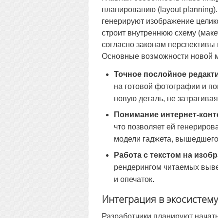
планированию (layout planning
генерируют изображение целико
строит внутреннюю схему (маке
согласно законам перспективы 
Основные возможности новой 
Точное послойное редакт
на готовой фотографии и по
новую деталь, не затрагива
Понимание интернет-конт
что позволяет ей генериров
модели гаджета, вышедшего 
Работа с текстом на изоб
рендерингом читаемых вывес
и опечаток.
Интеграция в экосистему
Разработчики планируют начат