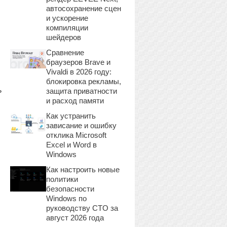
автосохранение сцен
и ускорение
компиляции
шейдеров
Сравнение
браузеров Brave и
Vivaldi в 2026 году:
блокировка рекламы,
ь
защита приватности
и расход памяти
Как устранить
зависание и ошибку
отклика Microsoft
Excel и Word в
Windows
Как настроить новые
политики
безопасности
Windows по
руководству CTO за
август 2026 года