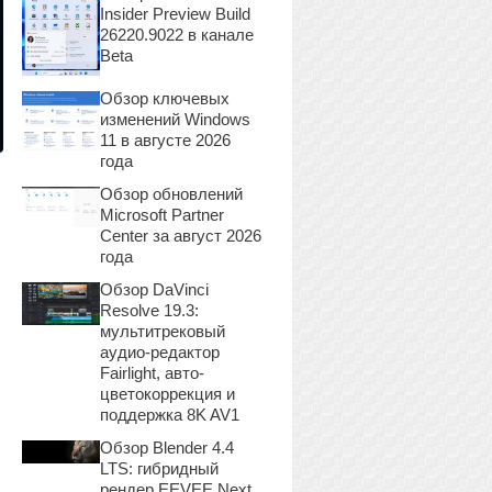
Insider Preview Build
26220.9022 в канале
Beta
Обзор ключевых
изменений Windows
11 в августе 2026
года
Обзор обновлений
Microsoft Partner
Center за август 2026
года
Обзор DaVinci
Resolve 19.3:
мультитрековый
аудио-редактор
Fairlight, авто-
цветокоррекция и
поддержка 8K AV1
Обзор Blender 4.4
LTS: гибридный
рендер EEVEE Next,