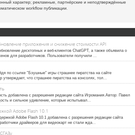
онный характер; рекламные, партнёрские и неподтверждённые
оматическом workflow публикации.
бновление приложения и снижение стоимости API
бновление десктопных и веб-клиентов ChatGPT, а также объявила о
енов для разработчиков. Пользователи получили ...
йдя по ссылке "Бэушные" игры страшнее пиратства на сайте
 утверждает, что страшнее пиратства на консолях, тол...
ть
ость добавлена с разрешения редакции сайта Игромания.Автор: Павел
ость и сильное удивление, которые испытывал...
жкой Adobe Flash 10.1
держкой Adobe Flash 10.1 добавлена с разрешения редакции сайта
аботчики драйверов для видеокарт не стали жда...
СГАЗу