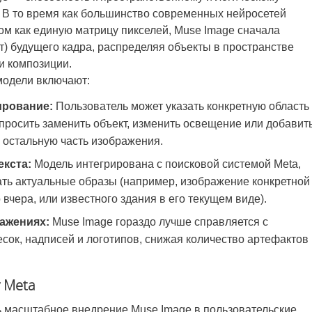
). В то время как большинство современных нейросетей
м как единую матрицу пикселей, Muse Image сначала
т) будущего кадра, распределяя объекты в пространстве
и композиции.
модели включают:
ирование:
Пользователь может указать конкретную область
просить заменить объект, изменить освещение или добавит
я остальную часть изображения.
екста:
Модель интегрирована с поисковой системой Meta,
ать актуальные образы (например, изображение конкретной
вчера, или известного здания в его текущем виде).
ражениях:
Muse Image гораздо лучше справляется с
ок, надписей и логотипов, снижая количество артефактов
 Meta
ь масштабное внедрение Muse Image в пользовательские