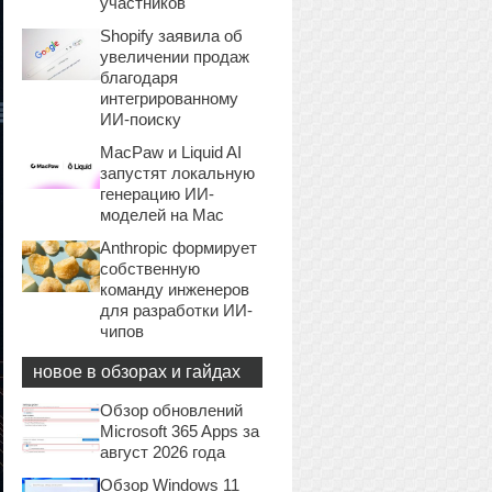
участников
Shopify заявила об
увеличении продаж
благодаря
интегрированному
ИИ-поиску
MacPaw и Liquid AI
запустят локальную
генерацию ИИ-
моделей на Mac
Anthropic формирует
собственную
команду инженеров
для разработки ИИ-
чипов
новое в обзорах и гайдах
Обзор обновлений
Microsoft 365 Apps за
август 2026 года
Обзор Windows 11