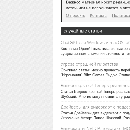
Важно:
материал носит редакци
источники не используются в авт
О проекте
Контакты
Политика
случайные статьи
ChatGPT для Windows и macOS: о
Компания OpenAI выкатила июльское о
существенном снижении стоимости ток
Угроза страшней пиратства
Оригинал статьи можно прочесть пере
"Игромания".Blitz Games Эндрю Оливер
Видеооткрытки! Теперь реальнос
Статья Видеооткрытки! Теперь реальн
Шубский. Многие могут помнить ту рад
Драйверы для видеокарт с поддер
Статья Драйверы для видеокарт с под
Игромания.Автор: Павел Шубский. Разр
Видеокарты NVIDIA помогают МО