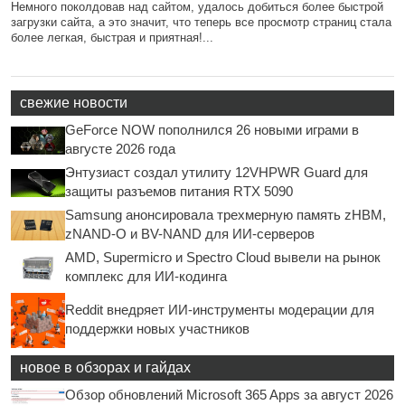
Немного поколдовав над сайтом, удалось добиться более быстрой
загрузки сайта, а это значит, что теперь все просмотр страниц стала
более легкая, быстрая и приятная!...
свежие новости
GeForce NOW пополнился 26 новыми играми в
августе 2026 года
Энтузиаст создал утилиту 12VHPWR Guard для
защиты разъемов питания RTX 5090
Samsung анонсировала трехмерную память zHBM,
zNAND-O и BV-NAND для ИИ-серверов
AMD, Supermicro и Spectro Cloud вывели на рынок
комплекс для ИИ-кодинга
Reddit внедряет ИИ-инструменты модерации для
поддержки новых участников
новое в обзорах и гайдах
Обзор обновлений Microsoft 365 Apps за август 2026