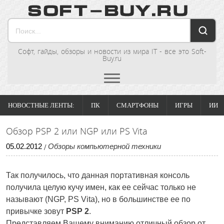
Софт, гайды, обзоры и новости из мира IT - все это Soft-
Buy.ru
НОВОСТНЫЕ ЛЕНТЫ:
ПК
СМАРТФОНЫ
ИГРЫ
ИИ
Обзор PSP 2 или NGP или PS Vita
05
.
02
.
2012
Обзоры компьютерной техники
/
Так получилось, что данная портативная консоль
получила целую кучу имен, как ее сейчас только не
называют (NGP, PS Vita), но в большинстве ее по
привычке зовут
PSP 2
.
Представляем Вашему вниманию отличный обзор от