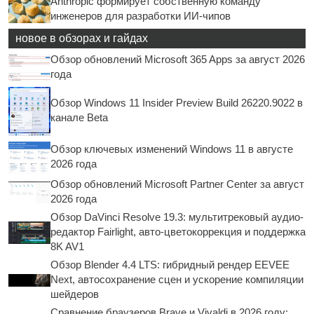
Anthropic формирует собственную команду
инженеров для разработки ИИ-чипов
новое в обзорах и гайдах
Обзор обновлений Microsoft 365 Apps за август 2026
года
Обзор Windows 11 Insider Preview Build 26220.9022 в
канале Beta
Обзор ключевых изменений Windows 11 в августе
2026 года
Обзор обновлений Microsoft Partner Center за август
2026 года
Обзор DaVinci Resolve 19.3: мультитрековый аудио-
редактор Fairlight, авто-цветокоррекция и поддержка
8K AV1
Обзор Blender 4.4 LTS: гибридный рендер EEVEE
Next, автосохранение сцен и ускорение компиляции
шейдеров
Сравнение браузеров Brave и Vivaldi в 2026 году: