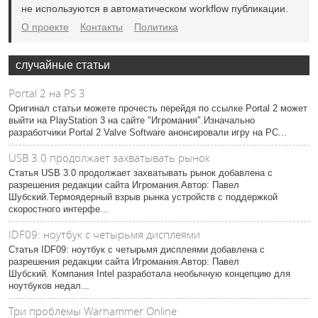
не используются в автоматическом workflow публикации.
О проекте
Контакты
Политика
случайные статьи
Portal 2 на PS 3
Оригинал статьи можете прочесть перейдя по ссылке Portal 2 может
выйти на PlayStation 3 на сайте "Игромания".Изначально
разработчики Portal 2 Valve Software анонсировали игру на РС...
USB 3.0 продолжает захватывать рынок
Статья USB 3.0 продолжает захватывать рынок добавлена с
разрешения редакции сайта Игромания.Автор: Павел
Шубский.Термоядерный взрыв рынка устройств с поддержкой
скоростного интерфе...
IDF09: ноутбук с четырьмя дисплеями
Статья IDF09: ноутбук с четырьмя дисплеями добавлена с
разрешения редакции сайта Игромания.Автор: Павел
Шубский. Компания Intel разработала необычную концепцию для
ноутбуков недал...
Три проблемы Warhammer Online