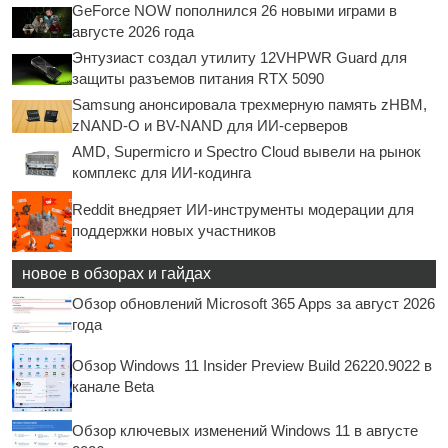
GeForce NOW пополнился 26 новыми играми в
августе 2026 года
Энтузиаст создал утилиту 12VHPWR Guard для
защиты разъемов питания RTX 5090
Samsung анонсировала трехмерную память zHBM,
zNAND-O и BV-NAND для ИИ-серверов
AMD, Supermicro и Spectro Cloud вывели на рынок
комплекс для ИИ-кодинга
Reddit внедряет ИИ-инструменты модерации для
поддержки новых участников
новое в обзорах и гайдах
Обзор обновлений Microsoft 365 Apps за август 2026
года
Обзор Windows 11 Insider Preview Build 26220.9022 в
канале Beta
Обзор ключевых изменений Windows 11 в августе