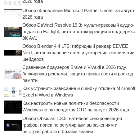
2026 года
Обзор обновлений Microsoft Partner Center за август
2026 года
Обзор DaVinci Resolve 19.3: мультитрековый аудио-
редактор Fairlight, авто-цветокоррекция и поддержка
8K AV1
Обзор Blender 4.4 LTS: гибридный рендер EEVEE
Next, автосохранение сцен и ускорение компиляции
шейдеров
Сравнение браузеров Brave и Vivaldi в 2026 году:
блокировка рекламы, защита приватности и расход
памяти
Как устранить зависание и ошибку отклика Microsoft
Excel и Word в Windows
Как настроить новые политики безопасности
Windows по руководству CTO за август 2026 года
Обзор Obsidian 1.8.5: нативная синхронизация
графов, поиск по регулярным выражениям и
быстрая работа с базами знаний