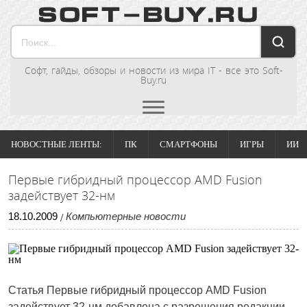
Софт, гайды, обзоры и новости из мира IT - все это Soft-
Buy.ru
НОВОСТНЫЕ ЛЕНТЫ:
ПК
СМАРТФОНЫ
ИГРЫ
ИИ
Первые гибридный процессор AMD Fusion
задействует 32-нм
18
.
10
.
2009
Компьютерные новости
/
Статья
Первые гибридный процессор AMD Fusion
задействует 32-нм
добавлена с разрешения редакции