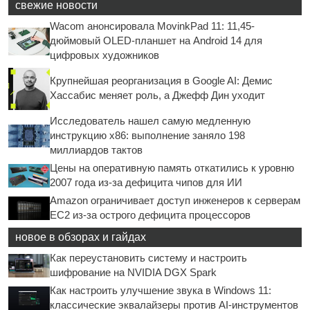
свежие новости
Wacom анонсировала MovinkPad 11: 11,45-
дюймовый OLED-планшет на Android 14 для
цифровых художников
Крупнейшая реорганизация в Google AI: Демис
Хассабис меняет роль, а Джефф Дин уходит
Исследователь нашел самую медленную
инструкцию x86: выполнение заняло 198
миллиардов тактов
Цены на оперативную память откатились к уровню
2007 года из-за дефицита чипов для ИИ
Amazon ограничивает доступ инженеров к серверам
EC2 из-за острого дефицита процессоров
новое в обзорах и гайдах
Как переустановить систему и настроить
шифрование на NVIDIA DGX Spark
Как настроить улучшение звука в Windows 11:
классические эквалайзеры против AI-инструментов