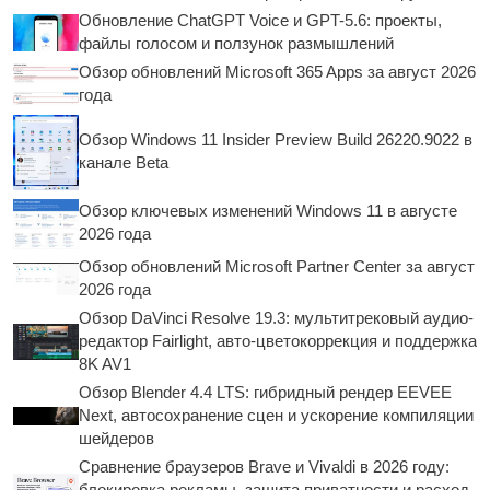
Обновление ChatGPT Voice и GPT-5.6: проекты,
файлы голосом и ползунок размышлений
Обзор обновлений Microsoft 365 Apps за август 2026
года
Обзор Windows 11 Insider Preview Build 26220.9022 в
канале Beta
Обзор ключевых изменений Windows 11 в августе
2026 года
Обзор обновлений Microsoft Partner Center за август
2026 года
Обзор DaVinci Resolve 19.3: мультитрековый аудио-
редактор Fairlight, авто-цветокоррекция и поддержка
8K AV1
Обзор Blender 4.4 LTS: гибридный рендер EEVEE
Next, автосохранение сцен и ускорение компиляции
шейдеров
Сравнение браузеров Brave и Vivaldi в 2026 году:
блокировка рекламы, защита приватности и расход