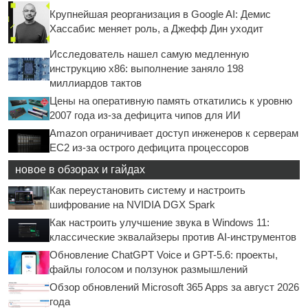
Крупнейшая реорганизация в Google AI: Демис
Хассабис меняет роль, а Джефф Дин уходит
Исследователь нашел самую медленную
инструкцию x86: выполнение заняло 198
миллиардов тактов
Цены на оперативную память откатились к уровню
2007 года из-за дефицита чипов для ИИ
Amazon ограничивает доступ инженеров к серверам
EC2 из-за острого дефицита процессоров
новое в обзорах и гайдах
Как переустановить систему и настроить
шифрование на NVIDIA DGX Spark
Как настроить улучшение звука в Windows 11:
классические эквалайзеры против AI-инструментов
Обновление ChatGPT Voice и GPT-5.6: проекты,
файлы голосом и ползунок размышлений
Обзор обновлений Microsoft 365 Apps за август 2026
года