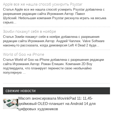
Apple все же нашла способ усмирить Psystar
Статья Apple все же нашла способ усмирить Psystar добавлена с
разрешения редакции сайта Игромания.Автор: Павел
Шубский. Небольшая компания Psystar рискнула играть на весьма
серьез...
Зомби покажут себя в ноябре
Статья Зомби покажут себя в ноябре добавлена с разрешения
редакции сайта Игромания.Автор: Андрей Чаплюк. Valve Software
наконец-то рассказала, когда демоверсия Left 4 Dead 2 буде...
World of Goo на iPhone
Статья World of Goo на iPhone добавлена с разрешения редакции
сайта Игромания.Автор: Роман Епишин. Компания 2D Boy
подтвердила, что планирует перенести свою необычайно
популярную ...
свежие новости
Wacom анонсировала MovinkPad 11: 11,45-
дюймовый OLED-планшет на Android 14 для
цифровых художников