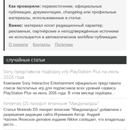
Как проверяли:
первоисточники, официальные
публикации, документацию, changelog или профильные
материалы, использованные в статье.
Важно:
материал носит редакционный характер;
рекламные, партнёрские и неподтверждённые источники
не используются в автоматическом workflow публикации.
О проекте
Контакты
Политика
случайные статьи
Sony представила подборку игр PlayStation Plus на июль
2026 года
Компания Sony Interactive Entertainment официально представила
список бесплатных игр для подписчиков всех уровней сервиса
PlayStation Plus на июль 2026 года. В этом месяце подборка...
Nintendo DS покорит японские "Макдоналдсы"
Статья Nintendo DS покорит японские "Макдоналдсы" добавлена с
разрешения редакции сайта Игромания.Автор: Андрей
Чаплюк.Японское деловое издание Nikkei сообщает, что владельцы
ресто...