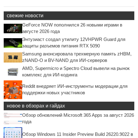
свежие новости
GeForce NOW пополнился 26 новыми играми в
августе 2026 года
Энтузиаст создал утилиту 12VHPWR Guard для
защиты разъемов питания RTX 5090
Samsung анонсировала трехмерную память zHBM,
zNAND-O и BV-NAND для ИИ-серверов
AMD, Supermicro и Spectro Cloud вывели на рынок
комплекс для ИИ-кодинга
Reddit внедряет ИИ-инструменты модерации для
поддержки новых участников
новое в обзорах и гайдах
Обзор обновлений Microsoft 365 Apps за август 2026
года
Обзор Windows 11 Insider Preview Build 26220.9022 в