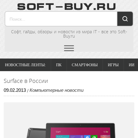
Софт, гайды, обзоры и новости из мира IT - все это Soft-
Buy.ru
НОВОСТНЫЕ ЛЕНТЫ:
ПК
СМАРТФОНЫ
ИГРЫ
ИИ
Surface в России
09
.
02
.
2013
Компьютерные новости
/