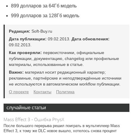
899 долларов за 64Гб модель
999 долларов за 128Гб модель
Редакция:
Soft-Buy.ru
Дата публикации:
09.02.2013.
Дата обновления:
09.02.2013.
Как проверяли:
первоисточники, официальные
публикации, документацию, changelog или профильные
материалы, использованные в статье.
Важно:
материал носит редакционный характер;
рекламные, партнёрские и неподтверждённые источники
не используются в автоматическом workflow публикации.
О проекте
Контакты
Политика
случайные статьи
Mass Effect 3 - Ошибка PhysX
После большого перерыва решил поиграть в мультиплеер Mass
Effect 3, к тому же DLC новое вышло, хотелось снова процент