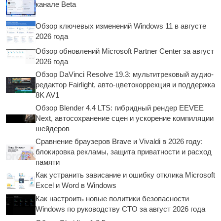
канале Beta
Обзор ключевых изменений Windows 11 в августе
2026 года
Обзор обновлений Microsoft Partner Center за август
2026 года
Обзор DaVinci Resolve 19.3: мультитрековый аудио-
редактор Fairlight, авто-цветокоррекция и поддержка
8K AV1
Обзор Blender 4.4 LTS: гибридный рендер EEVEE
Next, автосохранение сцен и ускорение компиляции
шейдеров
Сравнение браузеров Brave и Vivaldi в 2026 году:
блокировка рекламы, защита приватности и расход
памяти
Как устранить зависание и ошибку отклика Microsoft
Excel и Word в Windows
Как настроить новые политики безопасности
Windows по руководству CTO за август 2026 года