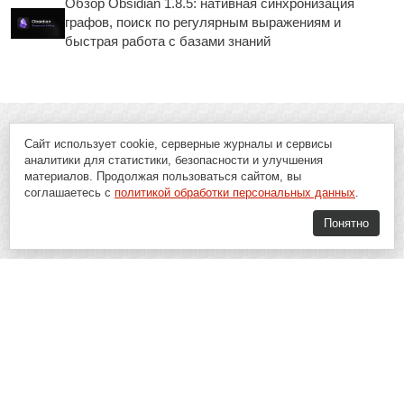
Обзор Obsidian 1.8.5: нативная синхронизация
графов, поиск по регулярным выражениям и
быстрая работа с базами знаний
Сайт использует cookie, серверные журналы и сервисы
аналитики для статистики, безопасности и улучшения
материалов. Продолжая пользоваться сайтом, вы
соглашаетесь с
политикой обработки персональных данных
.
Понятно
Soft-Buy.ru - информационный портал о компьютерах, программах и
играх: новости IT, материалы о софте, обзоры и сравнения программ,
пошаговые гайды и инструкции. При использовании материалов сайта,
ссылка на
Soft-Buy.ru
обязательна.
16+
Soft-Buy.ru 2008 - 2026
Главная
Блог
О проекте
Контакты
Политика