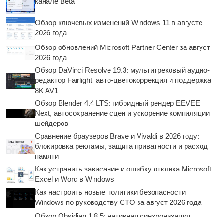
канале Beta
Обзор ключевых изменений Windows 11 в августе
2026 года
Обзор обновлений Microsoft Partner Center за август
2026 года
Обзор DaVinci Resolve 19.3: мультитрековый аудио-
редактор Fairlight, авто-цветокоррекция и поддержка
8K AV1
Обзор Blender 4.4 LTS: гибридный рендер EEVEE
Next, автосохранение сцен и ускорение компиляции
шейдеров
Сравнение браузеров Brave и Vivaldi в 2026 году:
блокировка рекламы, защита приватности и расход
памяти
Как устранить зависание и ошибку отклика Microsoft
Excel и Word в Windows
Как настроить новые политики безопасности
Windows по руководству CTO за август 2026 года
Обзор Obsidian 1.8.5: нативная синхронизация