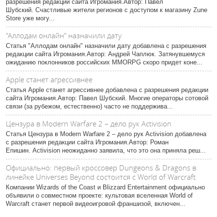
разрешения редакции сайта Игромания.Автор: Павел
Шубский. Счастливые жители регионов с доступом к магазину Zune
Store уже могу...
"Аллодам онлайн" назначили дату
Статья "Аллодам онлайн" назначили дату добавлена с разрешения
редакции сайта Игромания.Автор: Андрей Чаплюк. Затянувшемуся
ожиданию поклонников российских MMORPG скоро придет коне...
Apple станет агрессивнее
Статья Apple станет агрессивнее добавлена с разрешения редакции
сайта Игромания.Автор: Павел Шубский. Многие операторы сотовой
связи (за рубежом, естественно) часто не поддержива...
Цензура в Modern Warfare 2 – дело рук Activision
Статья Цензура в Modern Warfare 2 – дело рук Activision добавлена
с разрешения редакции сайта Игромания.Автор: Роман
Епишин. Activision неожиданно заявила, что это она приняла реш...
Официально: первый кроссовер Dungeons & Dragons в
линейке Universes Beyond состоится с World of Warcraft
Компании Wizards of the Coast и Blizzard Entertainment официально
объявили о совместном проекте: культовая вселенная World of
Warcraft станет первой видеоигровой франшизой, включен...