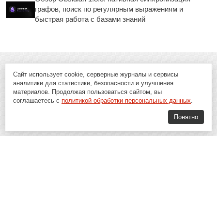
графов, поиск по регулярным выражениям и
быстрая работа с базами знаний
Сайт использует cookie, серверные журналы и сервисы
аналитики для статистики, безопасности и улучшения
материалов. Продолжая пользоваться сайтом, вы
соглашаетесь с
политикой обработки персональных данных
.
Понятно
Soft-Buy.ru - информационный портал о компьютерах, программах и
играх: новости IT, материалы о софте, обзоры и сравнения программ,
пошаговые гайды и инструкции. При использовании материалов сайта,
ссылка на
Soft-Buy.ru
обязательна.
16+
Soft-Buy.ru 2008 - 2026
Главная
Блог
О проекте
Контакты
Политика