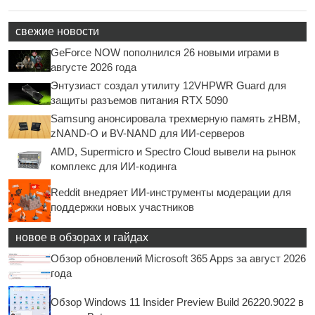
свежие новости
GeForce NOW пополнился 26 новыми играми в
августе 2026 года
Энтузиаст создал утилиту 12VHPWR Guard для
защиты разъемов питания RTX 5090
Samsung анонсировала трехмерную память zHBM,
zNAND-O и BV-NAND для ИИ-серверов
AMD, Supermicro и Spectro Cloud вывели на рынок
комплекс для ИИ-кодинга
Reddit внедряет ИИ-инструменты модерации для
поддержки новых участников
новое в обзорах и гайдах
Обзор обновлений Microsoft 365 Apps за август 2026
года
Обзор Windows 11 Insider Preview Build 26220.9022 в