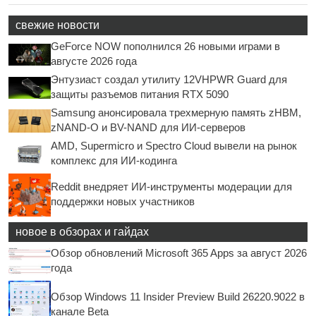
свежие новости
GeForce NOW пополнился 26 новыми играми в
августе 2026 года
Энтузиаст создал утилиту 12VHPWR Guard для
защиты разъемов питания RTX 5090
Samsung анонсировала трехмерную память zHBM,
zNAND-O и BV-NAND для ИИ-серверов
AMD, Supermicro и Spectro Cloud вывели на рынок
комплекс для ИИ-кодинга
Reddit внедряет ИИ-инструменты модерации для
поддержки новых участников
новое в обзорах и гайдах
Обзор обновлений Microsoft 365 Apps за август 2026
года
Обзор Windows 11 Insider Preview Build 26220.9022 в
канале Beta