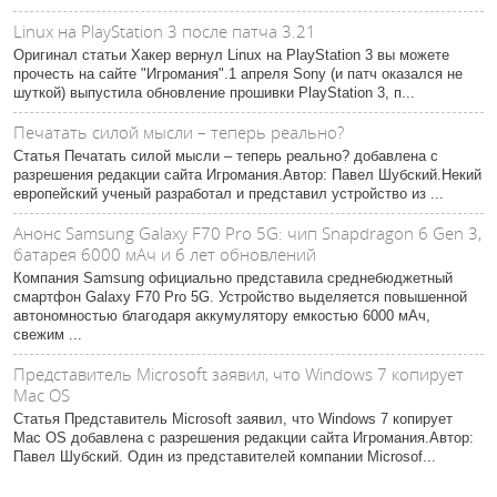
Linux на PlayStation 3 после патча 3.21
Оригинал статьи Хакер вернул Linux на PlayStation 3 вы можете
прочесть на сайте "Игромания".1 апреля Sony (и патч оказался не
шуткой) выпустила обновление прошивки PlayStation 3, п...
Печатать силой мысли – теперь реально?
Статья Печатать силой мысли – теперь реально? добавлена с
разрешения редакции сайта Игромания.Автор: Павел Шубский.Некий
европейский ученый разработал и представил устройство из ...
Анонс Samsung Galaxy F70 Pro 5G: чип Snapdragon 6 Gen 3,
батарея 6000 мАч и 6 лет обновлений
Компания Samsung официально представила среднебюджетный
смартфон Galaxy F70 Pro 5G. Устройство выделяется повышенной
автономностью благодаря аккумулятору емкостью 6000 мАч,
свежим ...
Представитель Microsoft заявил, что Windows 7 копирует
Mac OS
Статья Представитель Microsoft заявил, что Windows 7 копирует
Mac OS добавлена с разрешения редакции сайта Игромания.Автор:
Павел Шубский. Один из представителей компании Microsof...