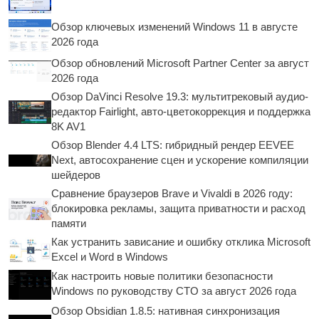
Обзор ключевых изменений Windows 11 в августе
2026 года
Обзор обновлений Microsoft Partner Center за август
2026 года
Обзор DaVinci Resolve 19.3: мультитрековый аудио-
редактор Fairlight, авто-цветокоррекция и поддержка
8K AV1
Обзор Blender 4.4 LTS: гибридный рендер EEVEE
Next, автосохранение сцен и ускорение компиляции
шейдеров
Сравнение браузеров Brave и Vivaldi в 2026 году:
блокировка рекламы, защита приватности и расход
памяти
Как устранить зависание и ошибку отклика Microsoft
Excel и Word в Windows
Как настроить новые политики безопасности
Windows по руководству CTO за август 2026 года
Обзор Obsidian 1.8.5: нативная синхронизация