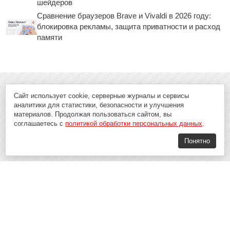
шейдеров
Сравнение браузеров Brave и Vivaldi в 2026 году:
блокировка рекламы, защита приватности и расход
памяти
Сайт использует cookie, серверные журналы и сервисы
аналитики для статистики, безопасности и улучшения
материалов. Продолжая пользоваться сайтом, вы
соглашаетесь с
политикой обработки персональных данных
.
Понятно
Soft-Buy.ru - информационный портал о компьютерах, программах и
играх: новости IT, материалы о софте, обзоры и сравнения программ,
пошаговые гайды и инструкции. При использовании материалов сайта,
ссылка на
Soft-Buy.ru
обязательна.
16+
Soft-Buy.ru 2008 - 2026