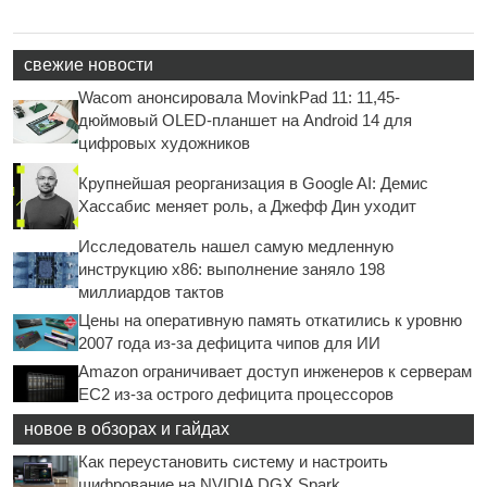
свежие новости
Wacom анонсировала MovinkPad 11: 11,45-
дюймовый OLED-планшет на Android 14 для
цифровых художников
Крупнейшая реорганизация в Google AI: Демис
Хассабис меняет роль, а Джефф Дин уходит
Исследователь нашел самую медленную
инструкцию x86: выполнение заняло 198
миллиардов тактов
Цены на оперативную память откатились к уровню
2007 года из-за дефицита чипов для ИИ
Amazon ограничивает доступ инженеров к серверам
EC2 из-за острого дефицита процессоров
новое в обзорах и гайдах
Как переустановить систему и настроить
шифрование на NVIDIA DGX Spark