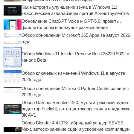
Как настроить улучшение звука в Windows 11:
классические эквалайзеры против AI-инструментов
Обновление ChatGPT Voice и GPT-5.6: проекты,
файлы голосом и ползунок размышлений
Обзор обновлений Microsoft 365 Apps за август 2026
года
Обзор Windows 11 Insider Preview Build 26220.9022 в
канале Beta
Обзор ключевых изменений Windows 11 в августе
2026 года
Обзор обновлений Microsoft Partner Center за август
2026 года
Обзор DaVinci Resolve 19.3: мультитрековый аудио-
редактор Fairlight, авто-цветокоррекция и поддержка
8K AV1
Обзор Blender 4.4 LTS: гибридный рендер EEVEE
Next, автосохранение сцен и ускорение компиляции