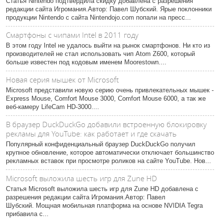
Статья Nintendo подтвердила скидку добавлена с разрешения
редакции сайта Игромания.Автор: Павел Шубский. Ярые поклонники
продукции Nintendo с сайта Nintendojo.com попали на пресс...
Смартфоны с чипами Intel в 2011 году
В этом году Intel не удалось выйти на рынок смартфонов. Ни кто из
производителей не стал использовать чип Atom Z600, который
больше известен под кодовым именем Moorestown....
Новая серия мышек от Microsoft
Microsoft представили новую серию очень привлекательных мышек -
Express Mouse, Comfort Mouse 3000, Comfort Mouse 6000, а так же
веб-камеру LifeCam HD-3000....
В браузер DuckDuckGo добавили встроенную блокировку
рекламы для YouTube: как работает и где скачать
Популярный конфиденциальный браузер DuckDuckGo получил
крупное обновление, которое автоматически отключает большинство
рекламных вставок при просмотре роликов на сайте YouTube. Нов...
Microsoft выложила шесть игр для Zune HD
Статья Microsoft выложила шесть игр для Zune HD добавлена с
разрешения редакции сайта Игромания.Автор: Павел
Шубский. Мощная мобильная платформа на основе NVIDIA Tegra
прибавила с...