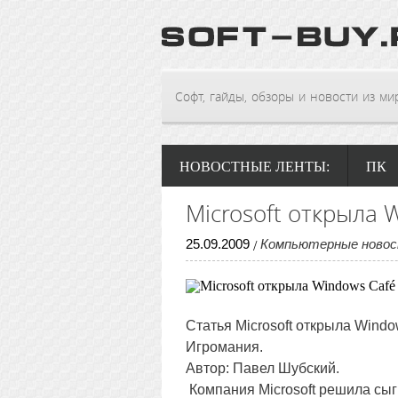
Софт, гайды, обзоры и новости из мира
НОВОСТНЫЕ ЛЕНТЫ:
ПК
Microsoft открыла 
25
.
09
.
2009
Компьютерные ново
/
Статья
Microsoft открыла Windo
Игромания.
Автор: Павел Шубский.
Компания Microsoft решила сы