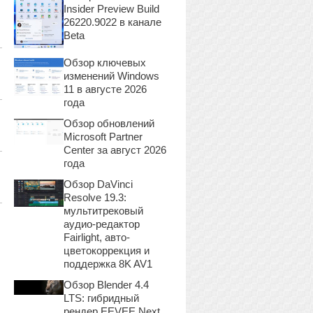
Insider Preview Build
26220.9022 в канале
Beta
Обзор ключевых
изменений Windows
11 в августе 2026
года
Обзор обновлений
Microsoft Partner
Center за август 2026
года
Обзор DaVinci
Resolve 19.3:
мультитрековый
аудио-редактор
Fairlight, авто-
цветокоррекция и
поддержка 8K AV1
Обзор Blender 4.4
LTS: гибридный
рендер EEVEE Next,