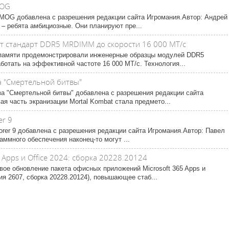
MOG
в MMOG добавлена с разрешения редакции сайта Игромания.Автор: Андрей
– ребята амбициозные. Они планируют пре...
т стандарт DDR5 MRDIMM до скорости 16 000 МТ/с
памяти продемонстрировали инженерные образцы модулей DDR5
отать на эффективной частоте 16 000 МТ/с. Технология...
а "Смертельной битвы"
за "Смертельной битвы" добавлена с разрешения редакции сайта
я часть экранизации Mortal Kombat стала предмето...
er 9
plorer 9 добавлена с разрешения редакции сайта Игромания.Автор: Павел
аммного обеспечения наконец-то могут ...
 Apps и Office 2024: сборка 20228.20124
вое обновление пакета офисных приложений Microsoft 365 Apps и
ия 2607, сборка 20228.20124), повышающее стаб...