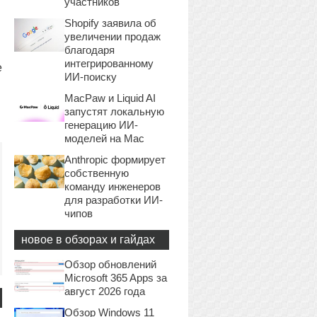
участников
Shopify заявила об
увеличении продаж
благодаря
интегрированному
е
ИИ-поиску
MacPaw и Liquid AI
запустят локальную
генерацию ИИ-
моделей на Mac
Anthropic формирует
собственную
команду инженеров
для разработки ИИ-
чипов
новое в обзорах и гайдах
Обзор обновлений
Microsoft 365 Apps за
август 2026 года
Обзор Windows 11