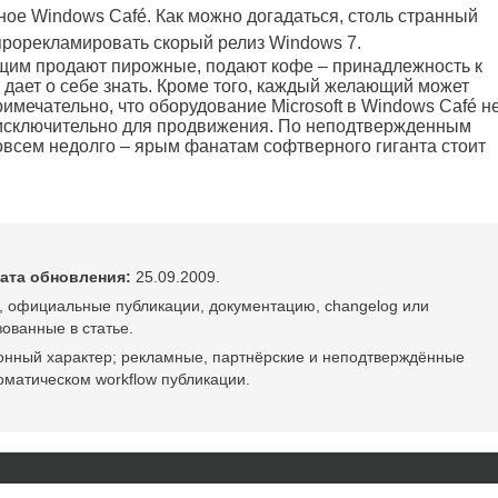
ое Windows Café. Как можно догадаться, столь странный
прорекламировать скорый релиз Windows 7.
щим продают пирожные, подают кофе – принадлежность к
дает о себе знать. Кроме того, каждый желающий может
римечательно, что оборудование Microsoft в Windows Café н
 исключительно для продвижения. По неподтвержденным
овсем недолго – ярым фанатам софтверного гиганта стоит
ата обновления:
25.09.2009.
, официальные публикации, документацию, changelog или
ованные в статье.
онный характер; рекламные, партнёрские и неподтверждённые
оматическом workflow публикации.