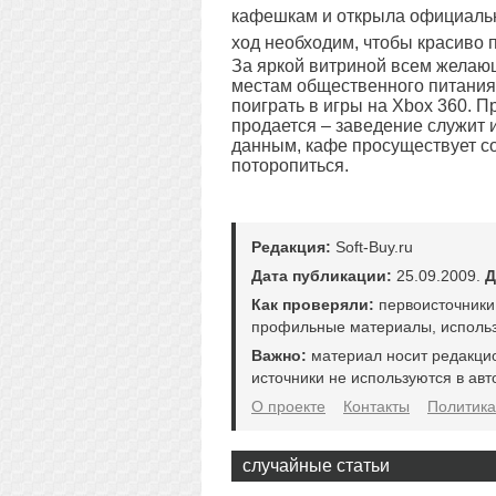
кафешкам и открыла официальн
ход необходим, чтобы красиво 
За яркой витриной всем желаю
местам общественного питания 
поиграть в игры на Xbox 360. П
продается – заведение служит
данным, кафе просуществует с
поторопиться.
Редакция:
Soft-Buy.ru
Дата публикации:
25.09.2009.
Д
Как проверяли:
первоисточники
профильные материалы, использ
Важно:
материал носит редакци
источники не используются в авт
О проекте
Контакты
Политика
случайные статьи