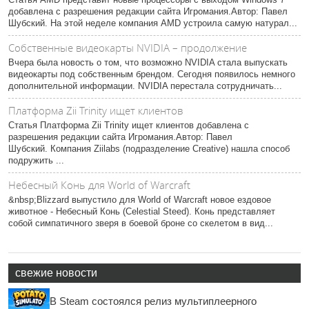
добавлена с разрешения редакции сайта Игромания.Автор: Павел
Шубский. На этой неделе компания AMD устроила самую натурал...
Собственные видеокарты NVIDIA – продолжение
Вчера была новость о том, что возможно NVIDIA стала выпускать
видеокарты под собственным брендом. Сегодня появилось немного
дополнительной информации. NVIDIA перестала сотрудничать...
Платформа Zii Trinity ищет клиентов
Статья Платформа Zii Trinity ищет клиентов добавлена с
разрешения редакции сайта Игромания.Автор: Павел
Шубский. Компания Ziilabs (подразделение Creative) нашла способ
подружить ...
Небесный Конь для World of Warcraft
&nbsp;Blizzard выпустило для World of Warcraft новое ездовое
животное - Небесный Конь (Celestial Steed). Конь представляет
собой симпатичного зверя в боевой броне со скелетом в вид...
свежие новости
В Steam состоялся релиз мультиплеерного