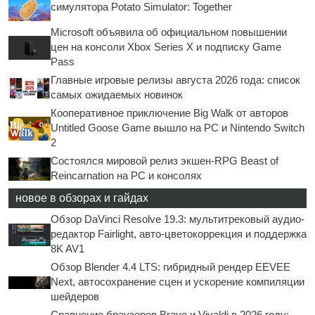
симулятора Potato Simulator: Together
Microsoft объявила об официальном повышении
цен на консоли Xbox Series X и подписку Game
Pass
Главные игровые релизы августа 2026 года: список
самых ожидаемых новинок
Кооперативное приключение Big Walk от авторов
Untitled Goose Game вышло на PC и Nintendo Switch
2
Состоялся мировой релиз экшен-RPG Beast of
Reincarnation на PC и консолях
новое в обзорах и гайдах
Обзор DaVinci Resolve 19.3: мультитрековый аудио-
редактор Fairlight, авто-цветокоррекция и поддержка
8K AV1
Обзор Blender 4.4 LTS: гибридный рендер EEVEE
Next, автосохранение сцен и ускорение компиляции
шейдеров
Сравнение браузеров Brave и Vivaldi в 2026 году: