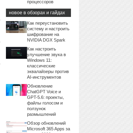
процессоров
новое в обзорах и гайдах
Как переустановить
систему и настроить
шифрование на
NVIDIA DGX Spark
Как настроить
улучшение звука в
Windows 11:
классические
эквалайзеры против
AI-инструментов
Обновление
ChatGPT Voice и
GPT-5.6: проекты,
файлы голосом и
ползунок
размышлений
Обзор обновлений
Microsoft 365 Apps за