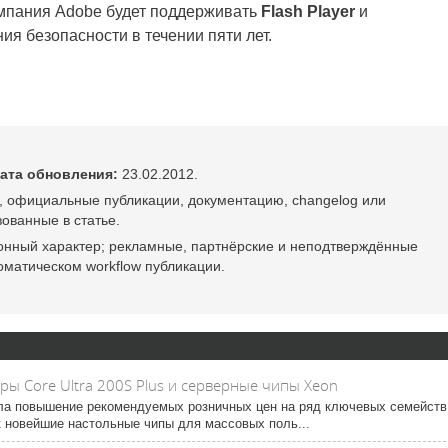
омпания Adobe будет поддерживать
Flash Player
и
ия безопасности в течении пяти лет.
ата обновления:
23.02.2012.
, официальные публикации, документацию, changelog или
ованные в статье.
онный характер; рекламные, партнёрские и неподтверждённые
оматическом workflow публикации.
ры Core Ultra 200S Plus и серверные чипы Xeon
ила повышение рекомендуемых розничных цен на ряд ключевых семейств
к новейшие настольные чипы для массовых поль...