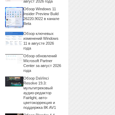
август 2026 года
Обзор Windows 11
Insider Preview Build
26220.9022 в канале
Beta
Обзор ключевых
изменений Windows
11 в августе 2026
года
Обзор обновлений
Microsoft Partner
Center за август 2026
года
Обзор DaVinci
Resolve 19.3:
мультитрековый
аудио-редактор
Fairlight, авто-
цветокоррекция и
поддержка 8K AV1