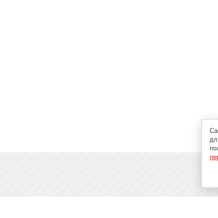
Са
дл
по
пе
пьютерах, программах и играх: новости IT, материалы о
аговые гайды и инструкции. При использовании