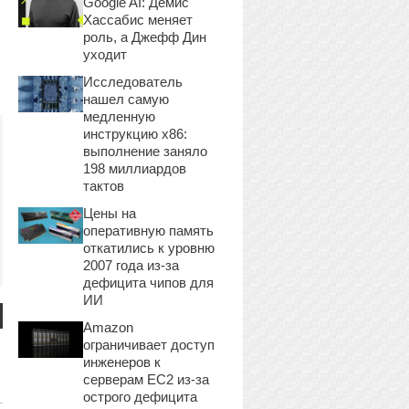
Google AI: Демис
Хассабис меняет
роль, а Джефф Дин
уходит
Исследователь
нашел самую
медленную
инструкцию x86:
выполнение заняло
198 миллиардов
тактов
Цены на
оперативную память
откатились к уровню
2007 года из-за
дефицита чипов для
ИИ
Amazon
ограничивает доступ
инженеров к
серверам EC2 из-за
острого дефицита