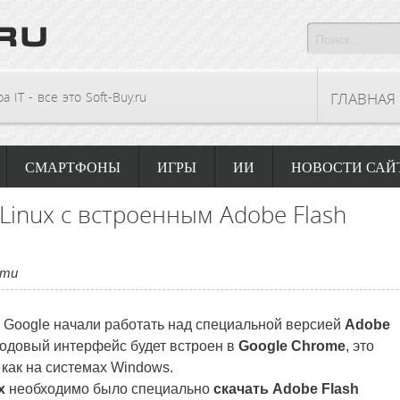
 IT - все это Soft-Buy.ru
ГЛАВНАЯ
СМАРТФОНЫ
ИГРЫ
ИИ
НОВОСТИ САЙ
Linux с встроенным Adobe Flash
сти
 Google начали работать над специальной версией
Adobe
кодовый интерфейс будет встроен в
Google Chrome
, это
 как на системах Windows.
x
необходимо было специально
скачать Adobe Flash