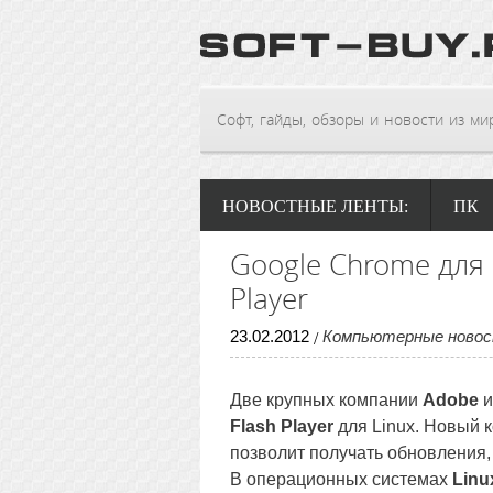
Софт, гайды, обзоры и новости из мира
НОВОСТНЫЕ ЛЕНТЫ:
ПК
Google Chrome для 
Player
23
.
02
.
2012
Компьютерные ново
/
Две крупных компании
Adobe
и
Flash Player
для Linux. Новый 
позволит получать обновления,
В операционных системах
Linu