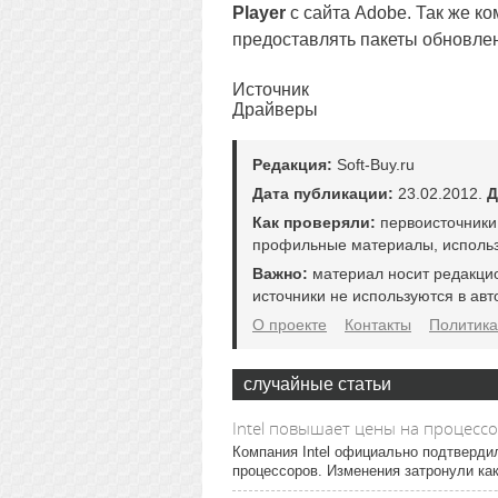
Player
с сайта Adobe. Так же к
предоставлять пакеты обновлен
Источник
Драйверы
Редакция:
Soft-Buy.ru
Дата публикации:
23.02.2012.
Д
Как проверяли:
первоисточники
профильные материалы, использ
Важно:
материал носит редакци
источники не используются в авт
О проекте
Контакты
Политика
случайные статьи
Intel повышает цены на процессо
Компания Intel официально подтверд
процессоров. Изменения затронули ка