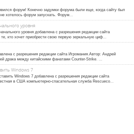
оявился форум! Конечно задумки форума были еще, когда сайту был
 не хотелось форум запускать. Форум...
ачального уровня
 начального уровня добавлена с разрешения редакции сайта
те, кто хочет приобрести свою первую зеркальную циф...
авлена с разрешения редакции сайта Игромания.Автор: Андрей
й драка между китайскими фанатами Counter-Strike. ...
авить Windows 7
ставить Windows 7 добавлена с разрешения редакции сайта
естная в США компьютерно-спасательная служба Rescueco...