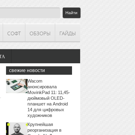
СОФТ
ОБЗОРЫ
ГАЙДЫ
ТА
свежие новости
Wacom
анонсировала
MovinkPad 11: 11,45-
дюймовый OLED-
планшет на Android
14 для цифровых
художников
Крупнейшая
реорганизация в