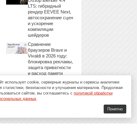
Обзор Blender 4.4
LTS: гибридный
рендер EEVEE Next,
автосохранение сцен
и ускорение
компиляции
шейдеров
Сравнение
браузеров Brave и
Vivaldi в 2026 году:
блокировка рекламы,
защита приватности
и расход памяти
йт использует cookie, серверные журналы и сервисы аналитики
я статистики, безопасности и улучшения материалов. Продолжая
льзоваться сайтом, вы соглашаетесь с
политикой обработки
рсональных данных
.
Понятно
16+
Soft-Buy.ru 2008 - 2026